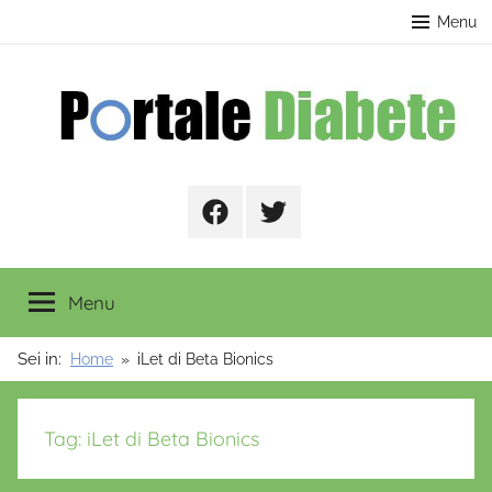
Salta
contenuto
Menu
al
contenuto
Portale
Facebook
Twitter
Diabete
Menu
Sei in:
Home
iLet di Beta Bionics
Tag:
iLet di Beta Bionics