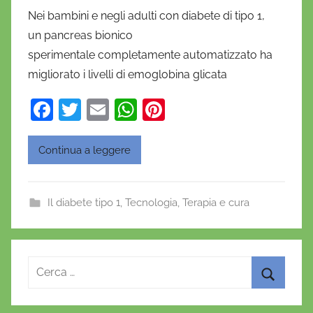
i
Nei bambini e negli adulti con diabete di tipo 1,
D
un pancreas bionico
a
sperimentale completamente automatizzato ha
n
migliorato i livelli di emoglobina glicata
i
e
F
T
E
W
Pi
l
a
w
m
h
nt
a
c
itt
ai
at
er
D
Continua a leggere
'
e
er
l
s
e
O
b
A
st
Il diabete tipo 1
,
Tecnologia
,
Terapia e cura
n
o
p
o
o
p
f
r
k
Ricerca
i
per:
o
Cerca