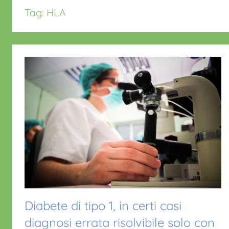
Tag:
HLA
Diabete di tipo 1, in certi casi
diagnosi errata risolvibile solo con