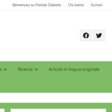
Benvenuto su Portale Diabete
Chi siamo
Scrivici
Facebook
Twitter
a
Ricerca
Articoli in lingua originale