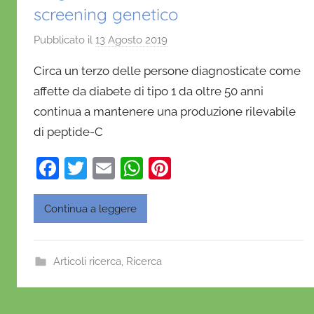
screening genetico
Pubblicato il
13 Agosto 2019
d
i
Circa un terzo delle persone diagnosticate come
D
affette da diabete di tipo 1 da oltre 50 anni
a
continua a mantenere una produzione rilevabile
n
di peptide-C
i
e
F
T
E
W
Pi
l
a
w
m
h
nt
a
D
c
itt
ai
at
er
Continua a leggere
'
e
er
l
s
e
O
b
A
st
n
Articoli ricerca
,
Ricerca
o
p
o
f
o
p
r