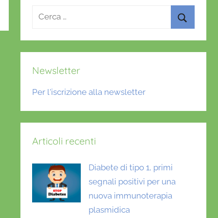
Ricerca
per:
Cerca
Newsletter
Per l'iscrizione alla newsletter
Articoli recenti
Diabete di tipo 1, primi
segnali positivi per una
nuova immunoterapia
plasmidica