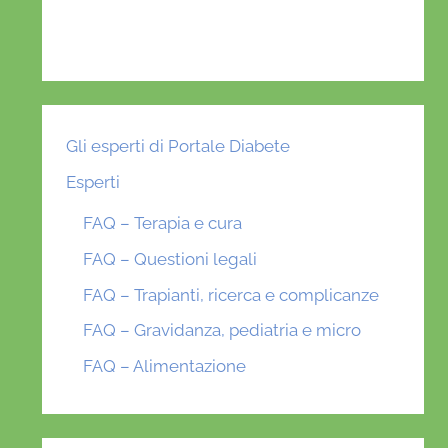
Gli esperti di Portale Diabete
Esperti
FAQ – Terapia e cura
FAQ – Questioni legali
FAQ – Trapianti, ricerca e complicanze
FAQ – Gravidanza, pediatria e micro
FAQ – Alimentazione