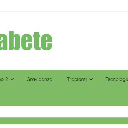
po 2
Gravidanza
Trapianti
Tecnologi