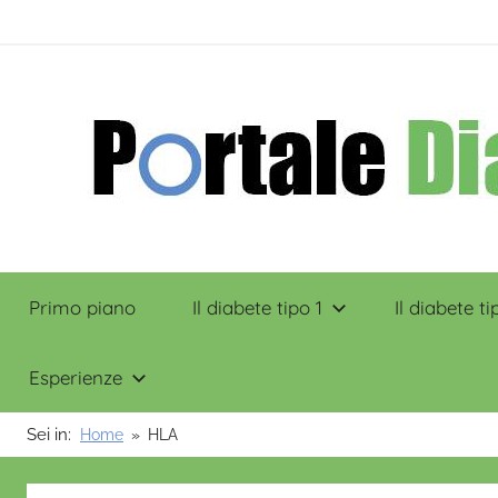
Salta
contenuto
al
contenuto
Portale
Primo piano
Il diabete tipo 1
Il diabete ti
Diabete
Esperienze
Sei in:
Home
HLA