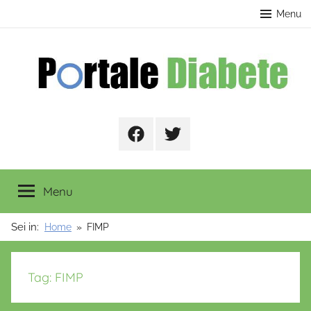
Salta
contenuto
Menu
al
contenuto
Portale
Facebook
Twitter
Diabete
Menu
Sei in:
Home
FIMP
Tag:
FIMP