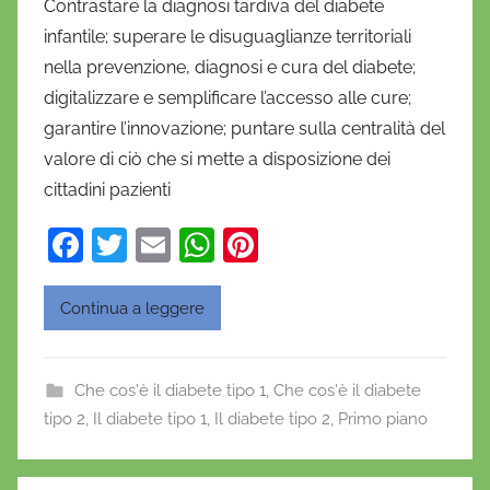
Contrastare la diagnosi tardiva del diabete
D
infantile; superare le disuguaglianze territoriali
a
nella prevenzione, diagnosi e cura del diabete;
n
digitalizzare e semplificare l’accesso alle cure;
i
garantire l’innovazione; puntare sulla centralità del
e
valore di ciò che si mette a disposizione dei
l
a
cittadini pazienti
D
F
T
E
W
Pi
'
a
w
m
h
nt
O
n
c
itt
ai
at
er
Continua a leggere
o
e
er
l
s
e
f
b
A
st
r
Che cos'è il diabete tipo 1
,
Che cos'è il diabete
o
p
i
tipo 2
,
Il diabete tipo 1
,
Il diabete tipo 2
,
Primo piano
o
o
p
k