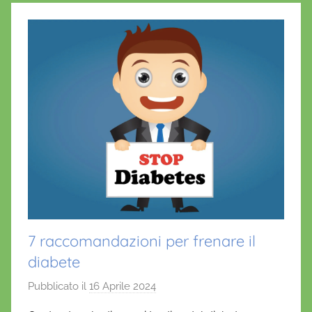
7 raccomandazioni per frenare il
diabete
Pubblicato il
16 Aprile 2024
d
i