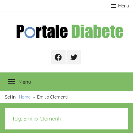
Salta
contenuto
Menu
al
contenuto
Portale
Facebook
Twitter
Diabete
Menu
Sei in:
Home
Emilio Clementi
Tag:
Emilio Clementi