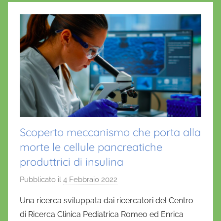
Scoperto meccanismo che porta alla
morte le cellule pancreatiche
produttrici di insulina
Pubblicato il
4 Febbraio 2022
d
i
Una ricerca sviluppata dai ricercatori del Centro
D
di Ricerca Clinica Pediatrica Romeo ed Enrica
a