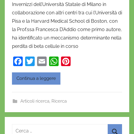
Invernizzi dell’Università Statale di Milano in
n
collaborazione con altri centri tra cui l’Università di
i
Pisa e la Harvard Medical School di Boston, con
e
la Prof.ssa Francesca D’Addio come primo autore,
l
a
ha identificato un meccanismo determinante nella
D
perdita di beta cellule in corso
'
F
T
E
W
Pi
O
a
w
m
h
nt
n
o
c
itt
ai
at
er
Continua a leggere
f
e
er
l
s
e
r
b
A
st
i
Articoli ricerca
,
Ricerca
o
p
o
o
p
k
Ricerca