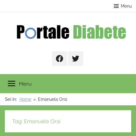
Salta
contenuto
Menu
al
contenuto
Portale
Facebook
Twitter
Diabete
Menu
Sei in:
Home
Emanuela Orsi
Tag:
Emanuela Orsi