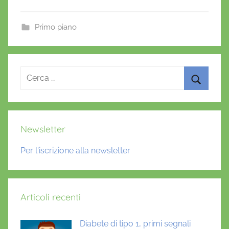
e
er
l
s
e
r
b
A
st
i
Primo piano
o
p
o
o
p
k
Ricerca
per:
Cerca
Newsletter
Per l'iscrizione alla newsletter
Articoli recenti
Diabete di tipo 1, primi segnali