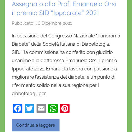
Assegnato alla Prof. Emanuela Orsi
il premio SID “Ippocrate” 2021
Pubblicato il
6 Dicembre 2021
d
i
In occasione del Congresso Nazionale “Panorama
D
Diabete” della Società Italiana di Diabetologia,
a
SID, “la commissione ha conferito con giudizio
n
unanime alla dottoressa Emanuela Orsi il premio
i
Ippocrate 2021. Emanuela lavora con passione a
e
migliorare l’assistenza del diabete, è un punto di
l
a
riferimento solido nella sua regione per i
D
diabetologi, per
'
F
T
E
W
Pi
O
a
w
m
h
nt
n
o
c
itt
ai
at
er
Continua a leggere
f