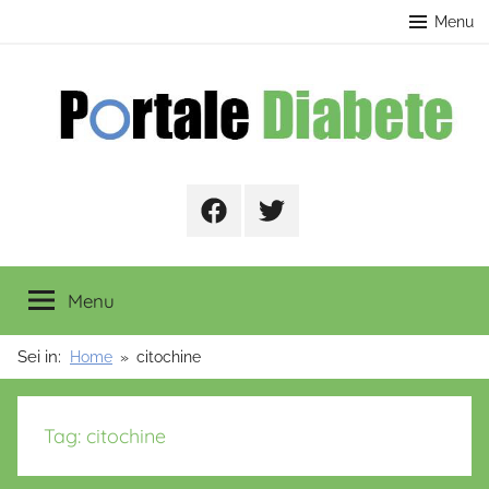
Salta
contenuto
Menu
al
contenuto
Portale
Facebook
Twitter
Diabete
Menu
Sei in:
Home
citochine
Tag:
citochine