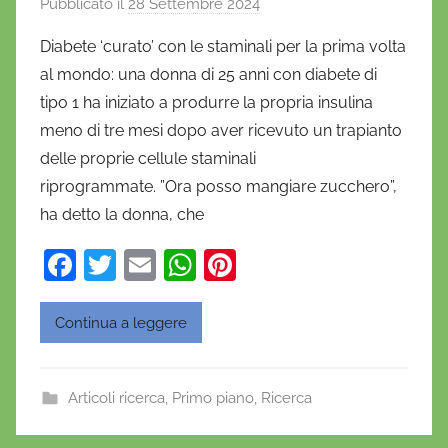
Pubblicato il
28 Settembre 2024
d
i
Diabete ‘curato’ con le staminali per la prima volta
D
al mondo: una donna di 25 anni con diabete di
a
tipo 1 ha iniziato a produrre la propria insulina
n
meno di tre mesi dopo aver ricevuto un trapianto
i
delle proprie cellule staminali
e
riprogrammate. ”Ora posso mangiare zucchero”,
l
a
ha detto la donna, che
D
F
T
E
W
Pi
'
a
w
m
h
nt
O
n
c
itt
ai
at
er
Continua a leggere
o
e
er
l
s
e
f
b
A
st
r
Articoli ricerca
,
Primo piano
,
Ricerca
o
p
i
o