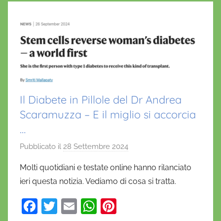
o
p
k
Il Diabete in Pillole del Dr Andrea
Scaramuzza – E il miglio si accorcia
…
Pubblicato il
28 Settembre 2024
d
i
Molti quotidiani e testate online hanno rilanciato
D
ieri questa notizia. Vediamo di cosa si tratta.
a
n
F
T
E
W
Pi
i