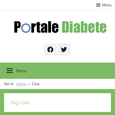
Salta
contenuto
Menu
al
contenuto
Portale
Facebook
Twitter
Diabete
Menu
Sei in:
Home
Cina
Tag:
Cina