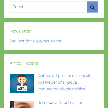
k
Ricerca
per:
Cerca
Newsletter
Per l'iscrizione alla newsletter
Articoli recenti
Diabete di tipo 1, primi segnali
positivi per una nuova
immunoterapia plasmidica
Retinopatia diabetica, con