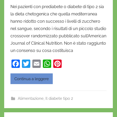
i
Nei pazienti con prediabete o diabete di tipo 2 sia
D
la dieta chetogenica che quella mediterranea
a
hanno ridotto con successo i livelli di zucchero
n
nel sangue, secondo i risultati di un piccolo studio
i
crossover randomizzato pubblicato sull’American
e
Journal of Clinical Nutrition. Non è stato raggiunto
l
a
un consenso su cosa costituisca
D
F
T
E
W
Pi
'
a
w
m
h
nt
O
n
c
itt
ai
at
er
Continua a leggere
o
e
er
l
s
e
f
b
A
st
r
Alimentazione
,
Il diabete tipo 2
o
p
i
o
o
p