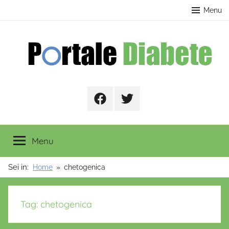
Salta
contenuto
Menu
al
contenuto
Portale
Facebook
Twitter
Diabete
Menu
Sei in:
Home
chetogenica
Tag:
chetogenica