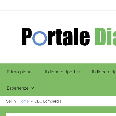
Salta
contenuto
al
contenuto
Portale
Primo piano
Il diabete tipo 1
Il diabete ti
Diabete
Esperienze
Sei in:
Home
CDG Lombardia