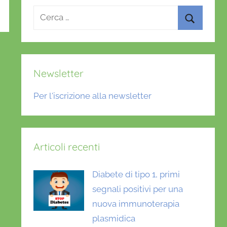
Ricerca
per:
Cerca
Newsletter
Per l'iscrizione alla newsletter
Articoli recenti
Diabete di tipo 1, primi
segnali positivi per una
nuova immunoterapia
plasmidica