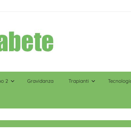
po 2
Gravidanza
Trapianti
Tecnologi