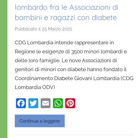
lombardo fra le Associazioni di
bambini e ragazzi con diabete
Pubblicato il
25 Marzo 2021
d
i
CDG Lombardia intende rappresentare in
D
Regione le esigenze di 3500 minori lombardi e
a
delle loro famiglie. Le nove Associazioni di
n
genitori di minori con diabete hanno fondato il
i
e
Coordinamento Diabete Giovani Lombardia (CDG
l
Lombardia ODV)
a
F
T
E
W
Pi
D
'
a
w
m
h
nt
O
c
itt
ai
at
er
Continua a leggere
n
e
er
l
s
e
o