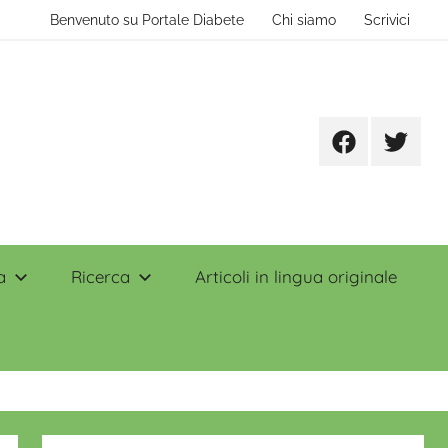
Benvenuto su Portale Diabete
Chi siamo
Scrivici
Facebook
Twitter
a
Ricerca
Articoli in lingua originale