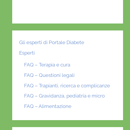
Gli esperti di Portale Diabete
Esperti
FAQ – Terapia e cura
FAQ – Questioni legali
FAQ – Trapianti, ricerca e complicanze
FAQ – Gravidanza, pediatria e micro
FAQ – Alimentazione