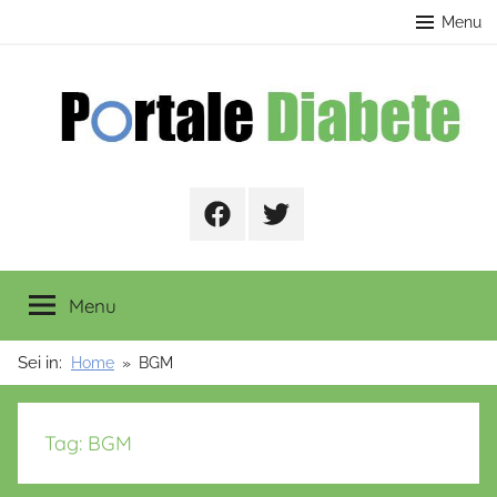
Salta
contenuto
Menu
al
contenuto
Portale
Facebook
Twitter
Diabete
Menu
Sei in:
Home
BGM
Tag:
BGM