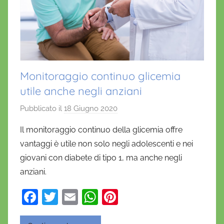
Monitoraggio continuo glicemia
utile anche negli anziani
Pubblicato il
18 Giugno 2020
d
i
Il monitoraggio continuo della glicemia offre
D
vantaggi è utile non solo negli adolescenti e nei
a
giovani con diabete di tipo 1, ma anche negli
n
anziani.
i
e
F
T
E
W
Pi
l
a
w
m
h
nt
a