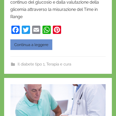
continuo del glucosio e dalla valutazione della
n
glicemia attraverso la misurazione del Time in
i
Range
e
l
F
T
E
W
Pi
a
a
w
m
h
nt
D
c
itt
ai
at
er
'
Continua a leggere
O
e
er
l
s
e
n
b
A
st
Il diabete tipo 1
,
Terapia e cura
o
o
p
f
o
p
r
i
k
o