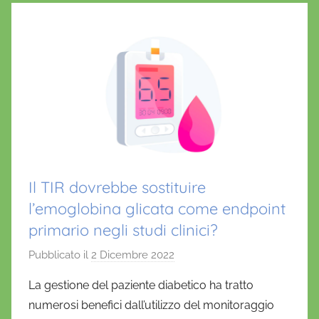
Il TIR dovrebbe sostituire
l’emoglobina glicata come endpoint
primario negli studi clinici?
Pubblicato il
2 Dicembre 2022
d
i
La gestione del paziente diabetico ha tratto
D
numerosi benefici dall’utilizzo del monitoraggio
a