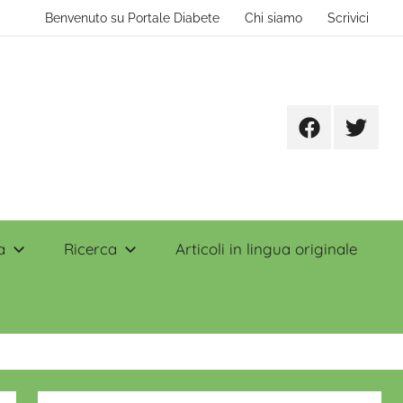
Benvenuto su Portale Diabete
Chi siamo
Scrivici
Facebook
Twitter
a
Ricerca
Articoli in lingua originale