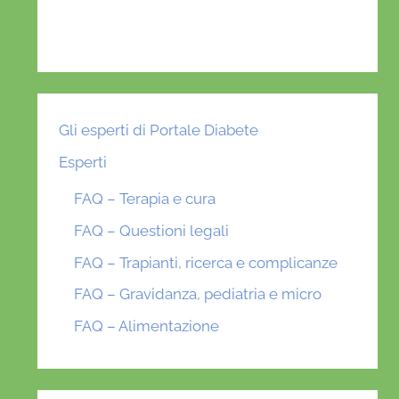
Gli esperti di Portale Diabete
Esperti
FAQ – Terapia e cura
FAQ – Questioni legali
FAQ – Trapianti, ricerca e complicanze
FAQ – Gravidanza, pediatria e micro
FAQ – Alimentazione