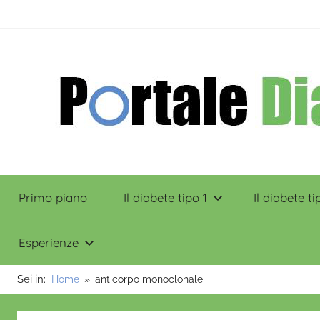
Salta
contenuto
al
contenuto
Portale
Primo piano
Il diabete tipo 1
Il diabete ti
Diabete
Esperienze
Sei in:
Home
anticorpo monoclonale