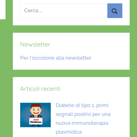
Ricerca
per:
Cerca
Newsletter
Per l'iscrizione alla newsletter
Articoli recenti
Diabete di tipo 1, primi
segnali positivi per una
nuova immunoterapia
plasmidica