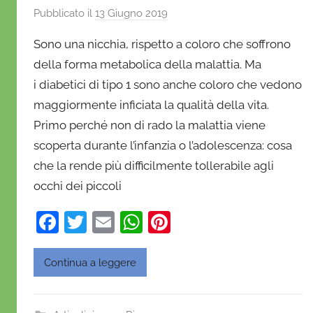
Pubblicato il
13 Giugno 2019
d
i
Sono una nicchia, rispetto a coloro che soffrono
D
della forma metabolica della malattia. Ma
a
i diabetici di tipo 1 sono anche coloro che vedono
n
maggiormente inficiata la qualità della vita.
i
e
Primo perché non di rado la malattia viene
l
scoperta durante l’infanzia o l’adolescenza: cosa
a
che la rende più difficilmente tollerabile agli
D
occhi dei piccoli
'
O
F
T
E
W
Pi
n
a
w
m
h
nt
o
c
itt
ai
at
er
Continua a leggere
f
e
er
l
s
e
r
i
b
A
st