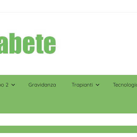
po 2
Gravidanza
Trapianti
Tecnologi