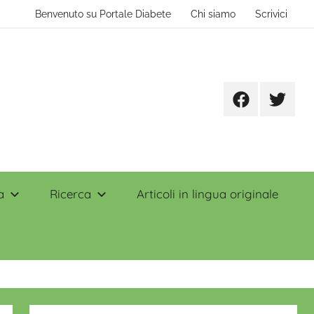
Benvenuto su Portale Diabete
Chi siamo
Scrivici
Facebook
Twitter
a
Ricerca
Articoli in lingua originale