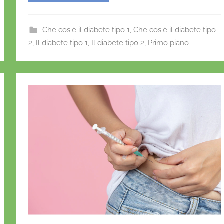
e
er
l
s
e
f
b
A
st
r
Che cos'è il diabete tipo 1
,
Che cos'è il diabete tipo
i
o
p
2
,
Il diabete tipo 1
,
Il diabete tipo 2
,
Primo piano
o
o
p
k