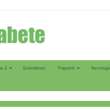
po 2
Gravidanza
Trapianti
Tecnologi