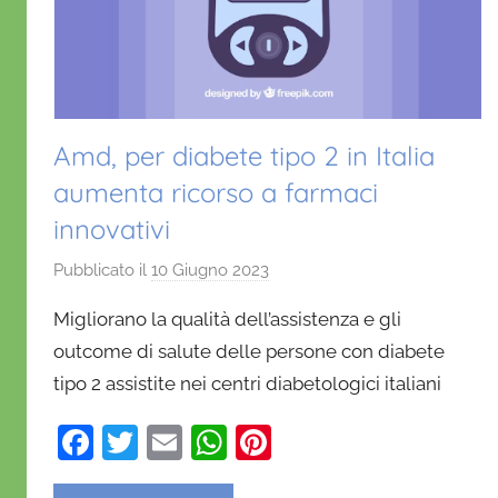
Amd, per diabete tipo 2 in Italia
aumenta ricorso a farmaci
innovativi
Pubblicato il
10 Giugno 2023
d
i
Migliorano la qualità dell’assistenza e gli
D
outcome di salute delle persone con diabete
a
tipo 2 assistite nei centri diabetologici italiani
n
i
F
T
E
W
Pi
e
a
w
m
h
nt
l