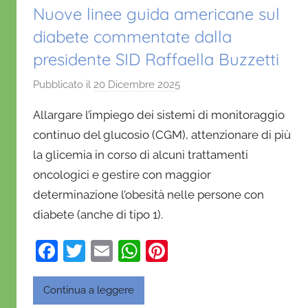
Nuove linee guida americane sul
diabete commentate dalla
presidente SID Raffaella Buzzetti
Pubblicato il
20 Dicembre 2025
d
i
Allargare l’impiego dei sistemi di monitoraggio
D
continuo del glucosio (CGM), attenzionare di più
a
la glicemia in corso di alcuni trattamenti
n
oncologici e gestire con maggior
i
e
determinazione l’obesità nelle persone con
l
diabete (anche di tipo 1).
a
F
T
E
W
Pi
D
'
a
w
m
h
nt
O
c
itt
ai
at
er
Continua a leggere
n