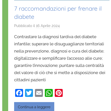
7 raccomandazioni per frenare il
diabete
Pubblicato il
16 Aprile 2024
d
i
Contrastare la diagnosi tardiva del diabete
D
infantile; superare le disuguaglianze territoriali
a
nella prevenzione, diagnosi e cura del diabete;
n
digitalizzare e semplificare l’accesso alle cure;
i
e
garantire l’innovazione; puntare sulla centralità
l
del valore di ciò che si mette a disposizione dei
a
cittadini pazienti
D
'
F
T
E
W
Pi
O
a
w
m
h
nt
n
c
itt
ai
at
er
Continua a leggere
o