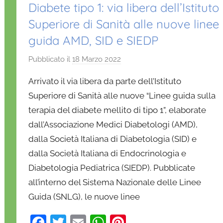
Diabete tipo 1: via libera dell’Istituto
Superiore di Sanità alle nuove linee
guida AMD, SID e SIEDP
Pubblicato il
18 Marzo 2022
d
i
Arrivato il via libera da parte dell’Istituto
D
Superiore di Sanità alle nuove “Linee guida sulla
a
terapia del diabete mellito di tipo 1”, elaborate
n
dall’Associazione Medici Diabetologi (AMD),
i
e
dalla Società Italiana di Diabetologia (SID) e
l
dalla Società Italiana di Endocrinologia e
a
Diabetologia Pediatrica (SIEDP). Pubblicate
D
all’interno del Sistema Nazionale delle Linee
'
Guida (SNLG), le nuove linee
O
n
F
T
E
W
Pi