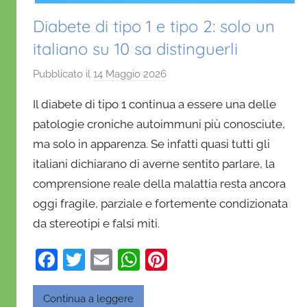
Diabete di tipo 1 e tipo 2: solo un
italiano su 10 sa distinguerli
Pubblicato il
14 Maggio 2026
d
i
Il diabete di tipo 1 continua a essere una delle
D
patologie croniche autoimmuni più conosciute,
a
ma solo in apparenza. Se infatti quasi tutti gli
n
italiani dichiarano di averne sentito parlare, la
i
e
comprensione reale della malattia resta ancora
l
oggi fragile, parziale e fortemente condizionata
a
da stereotipi e falsi miti.
D
'
F
T
E
W
Pi
O
a
w
m
h
nt
n
c
itt
ai
at
er
Continua a leggere
o