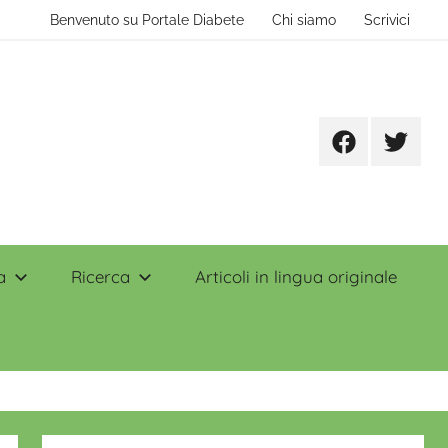
Benvenuto su Portale Diabete
Chi siamo
Scrivici
Facebook
Twitter
a
Ricerca
Articoli in lingua originale