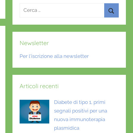
Ricerca
per:
Cerca
Newsletter
Per l'iscrizione alla newsletter
Articoli recenti
Diabete di tipo 1, primi
segnali positivi per una
nuova immunoterapia
plasmidica