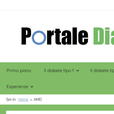
Salta
contenuto
al
contenuto
Portale
Primo piano
Il diabete tipo 1
Il diabete ti
Diabete
Esperienze
Sei in:
Home
AMD