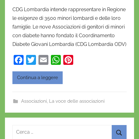
i
CDG Lombardia intende rappresentare in Regione
D
le esigenze di 3500 minori lombardi e delle loro
a
famiglie. Le nove Associazioni di genitori di minori
n
con diabete hanno fondato il Coordinamento
i
Diabete Giovani Lombardia (CDG Lombardia ODV)
e
l
F
T
E
W
Pi
a
a
w
m
h
nt
D
c
itt
ai
at
er
'
Continua a leggere
O
e
er
l
s
e
n
b
A
st
Associazioni
,
La voce delle associazioni
o
o
p
f
o
p
r
i
k
Ricerca
o
per: