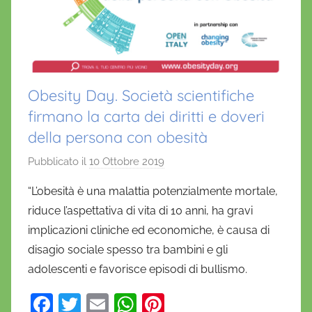
Obesity Day. Società scientifiche
firmano la carta dei diritti e doveri
della persona con obesità
Pubblicato il
10 Ottobre 2019
d
i
“L’obesità è una malattia potenzialmente mortale,
D
riduce l’aspettativa di vita di 10 anni, ha gravi
a
implicazioni cliniche ed economiche, è causa di
n
disagio sociale spesso tra bambini e gli
i
adolescenti e favorisce episodi di bullismo.
e
l
F
T
E
W
Pi
a