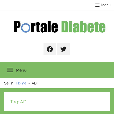
Salta
contenuto
Menu
al
contenuto
Portale
Facebook
Twitter
Diabete
Menu
Sei in:
Home
ADI
Tag:
ADI