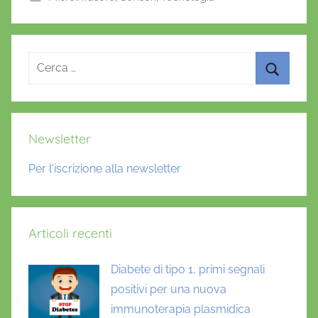
o
p
f
o
p
r
i
k
Ricerca
o
per:
Cerca
Newsletter
Per l'iscrizione alla newsletter
Articoli recenti
Diabete di tipo 1, primi segnali
positivi per una nuova
immunoterapia plasmidica