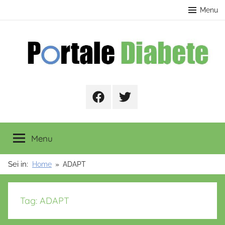
Salta
contenuto
Menu
al
contenuto
Portale
Facebook
Twitter
Diabete
Menu
Sei in:
Home
ADAPT
Tag:
ADAPT