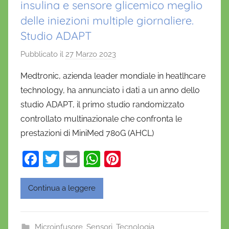
insulina e sensore glicemico meglio
delle iniezioni multiple giornaliere.
Studio ADAPT
Pubblicato il
27 Marzo 2023
d
i
Medtronic, azienda leader mondiale in heatlhcare
D
technology, ha annunciato i dati a un anno dello
a
studio ADAPT, il primo studio randomizzato
n
controllato multinazionale che confronta le
i
prestazioni di MiniMed 780G (AHCL)
e
l
F
T
E
W
Pi
a
a
w
m
h
nt
D
c
itt
ai
at
er
'
Continua a leggere
O
e
er
l
s
e
n
b
A
st
Microinfusore
,
Sensori
,
Tecnologia
o