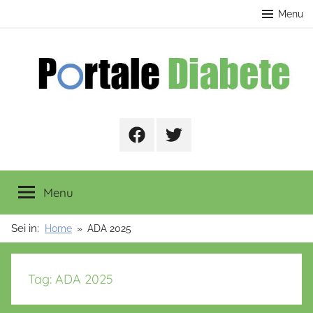
Salta
contenuto
Menu
al
contenuto
Portale
Facebook
Twitter
Diabete
Menu
Sei in:
Home
ADA 2025
Tag:
ADA 2025