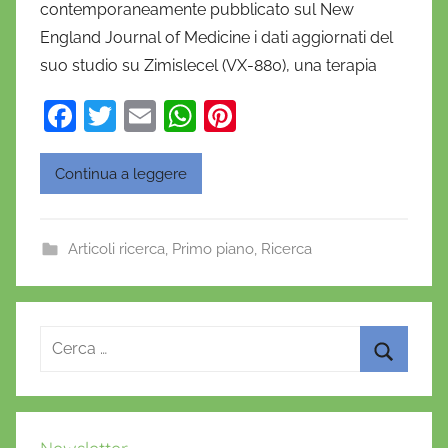
contemporaneamente pubblicato sul New
l
a
England Journal of Medicine i dati aggiornati del
D
suo studio su Zimislecel (VX-880), una terapia
'
F
T
E
W
Pi
O
a
w
m
h
nt
n
o
c
itt
ai
at
er
Continua a leggere
f
e
er
l
s
e
r
b
A
st
i
Articoli ricerca
,
Primo piano
,
Ricerca
o
p
o
o
p
k
Ricerca
per:
Cerca