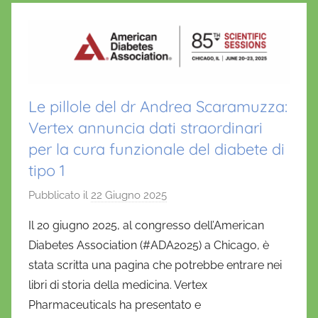
Le pillole del dr Andrea Scaramuzza:
Vertex annuncia dati straordinari
per la cura funzionale del diabete di
tipo 1
Pubblicato il
22 Giugno 2025
d
i
Il 20 giugno 2025, al congresso dell’American
D
Diabetes Association (#ADA2025) a Chicago, è
a
stata scritta una pagina che potrebbe entrare nei
n
libri di storia della medicina. Vertex
i
Pharmaceuticals ha presentato e
e