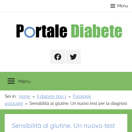
Salta
contenuto
Menu
al
contenuto
Portale
Facebook
Twitter
Diabete
Menu
Sei in:
Home
Il diabete tipo 1
Patologie
associate
Sensibilità al glutine. Un nuovo test per la diagnosi
Sensibilità al glutine. Un nuovo test