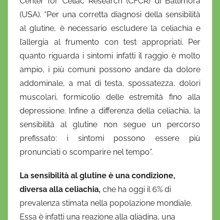
Center for Celiac Research (CFCR) di Baltimora
i
(USA). “Per una corretta diagnosi della sensibilità
o
al glutine, è necessario escludere la celiachia e
l’allergia al frumento con test appropriati. Per
quanto riguarda i sintomi infatti il raggio è molto
ampio, i più comuni possono andare da dolore
addominale, a mal di testa, spossatezza, dolori
muscolari, formicolio delle estremità fino alla
depressione. Infine a differenza della celiachia, la
sensibilità al glutine non segue un percorso
prefissato: i sintomi possono essere più
pronunciati o scomparire nel tempo”.
La sensibilità al glutine è una condizione,
diversa alla celiachia,
che ha oggi il 6% di
prevalenza stimata nella popolazione mondiale.
Essa è infatti una reazione alla gliadina, una