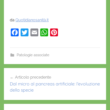
da
Quotidianosanità.it
F
T
E
W
Pi
a
w
m
h
nt
c
itt
ai
at
er
e
er
l
s
e
Patologie associate
b
A
st
o
p
Navigazione
Articolo precedente
o
p
articoli
Dal micro al pancreas artificiale: l’evoluzione
k
della specie