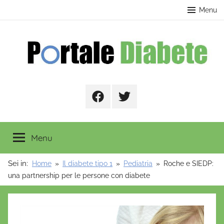
Salta
contenuto
Menu
al
contenuto
Portale
Facebook
Twitter
Diabete
Menu
Sei in:
Home
Il diabete tipo 1
Pediatria
Roche e SIEDP:
una partnership per le persone con diabete