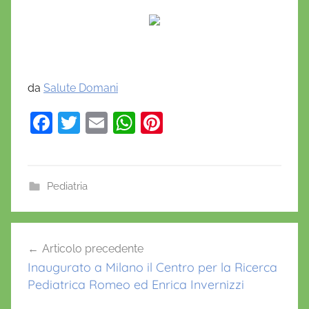
da
Salute Domani
F
T
E
W
Pi
a
w
m
h
nt
c
itt
ai
at
er
e
er
l
s
e
Pediatria
b
A
st
o
p
Navigazione
Articolo precedente
o
p
articoli
Inaugurato a Milano il Centro per la Ricerca
k
Pediatrica Romeo ed Enrica Invernizzi