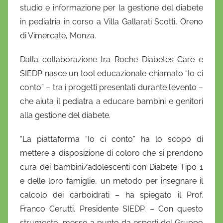
studio e informazione per la gestione del diabete
i
in pediatria in corso a Villa Gallarati Scotti, Oreno
e
di Vimercate, Monza.
l
a
Dalla collaborazione tra Roche Diabetes Care e
D
SIEDP nasce un tool educazionale chiamato “Io ci
'
conto” – tra i progetti presentati durante l’evento –
O
n
che aiuta il pediatra a educare bambini e genitori
o
alla gestione del diabete.
f
“La piattaforma “Io ci conto” ha lo scopo di
r
i
mettere a disposizione di coloro che si prendono
o
cura dei bambini/adolescenti con Diabete Tipo 1
e delle loro famiglie, un metodo per insegnare il
calcolo dei carboidrati – ha spiegato il Prof.
Franco Cerutti, Presidente SIEDP. – Con questo
strumento, messo a punto da esperti del Gruppo