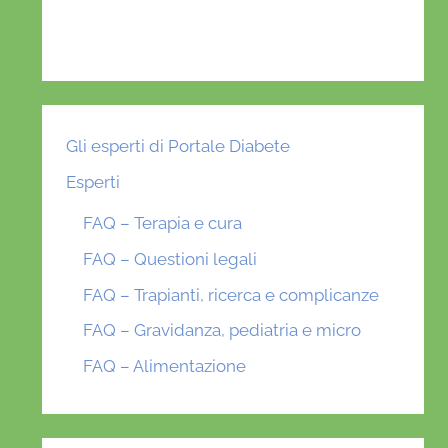
Gli esperti di Portale Diabete
Esperti
FAQ – Terapia e cura
FAQ – Questioni legali
FAQ – Trapianti, ricerca e complicanze
FAQ – Gravidanza, pediatria e micro
FAQ – Alimentazione