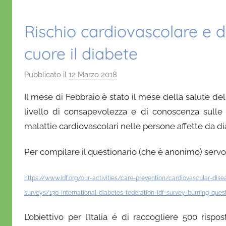
Rischio cardiovascolare e d
cuore il diabete
Pubblicato il
12 Marzo 2018
d
i
Il mese di Febbraio è stato il mese della salute del 
D
livello di consapevolezza e di conoscenza sulle 
a
malattie cardiovascolari nelle persone affette da dia
n
i
Per compilare il questionario (che è anonimo) servo
e
l
https://www.idf.org/our-activities/care-prevention/cardiovascular-dis
a
D
surveys/130-international-diabetes-federation-idf-survey-burning-quest
'
L’obiettivo per l’Italia é di raccogliere 500 risp
O