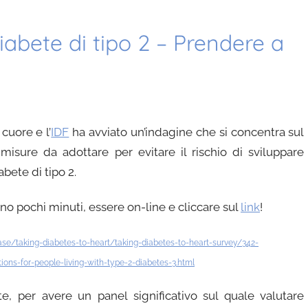
iabete di tipo 2 – Prendere a
cuore e l’
IDF
ha avviato un’indagine che si concentra sul
misure da adottare per evitare il rischio di sviluppare
bete di tipo 2.
no pochi minuti, essere on-line e cliccare sul
link
!
ease/taking-diabetes-to-heart/taking-diabetes-to-heart-survey/342-
ions-for-people-living-with-type-2-diabetes-3.html
oste, per avere un panel significativo sul quale valutare