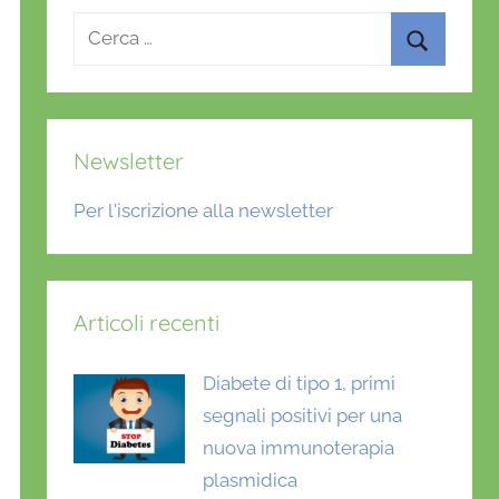
Ricerca
per:
Cerca
Newsletter
Per l'iscrizione alla newsletter
Articoli recenti
Diabete di tipo 1, primi
segnali positivi per una
nuova immunoterapia
plasmidica