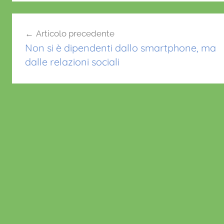
b
A
st
o
p
Navigazione
o
p
Articolo precedente
articoli
k
Non si è dipendenti dallo smartphone, ma
dalle relazioni sociali