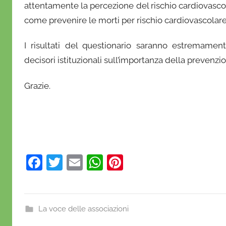
attentamente la percezione del rischio cardiovasco
n
o
come prevenire le morti per rischio cardiovascolare
f
I risultati del questionario saranno estremament
r
i
decisori istituzionali sull’importanza della prevenzio
o
Grazie.
F
T
E
W
Pi
a
w
m
h
nt
c
itt
ai
at
er
e
er
l
s
e
La voce delle associazioni