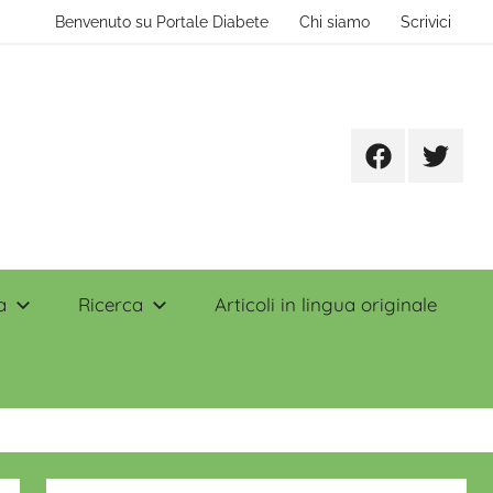
Benvenuto su Portale Diabete
Chi siamo
Scrivici
Facebook
Twitter
a
Ricerca
Articoli in lingua originale