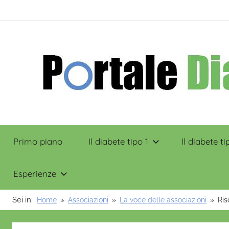
Salta
contenuto
al
contenuto
Portale
Primo piano
Il diabete tipo 1
Il diabete ti
Diabete
Esperienze
Sei in:
Home
Associazioni
La voce delle associazioni
Ris