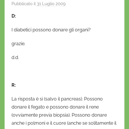
Pubblicato il
31 Luglio 2009
d
i
D:
D
a
I diabetici possono donare gli organi?
n
i
grazie.
e
l
d.d.
a
D
'
R:
O
n
La risposta è si (salvo il pancreas). Possono
o
donare il fegato e possono donare il rene
f
(ovviamente previa biopsia). Possono donare
r
anche i polmoni e il cuore (anche se solitamente il
i