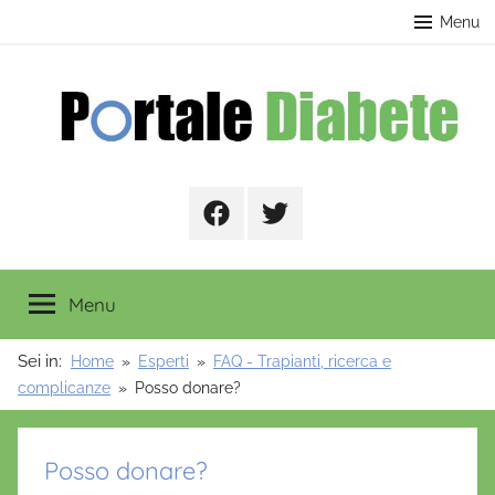
Salta
contenuto
Menu
al
contenuto
Portale
Facebook
Twitter
Diabete
Menu
Sei in:
Home
Esperti
FAQ - Trapianti, ricerca e
complicanze
Posso donare?
Posso donare?