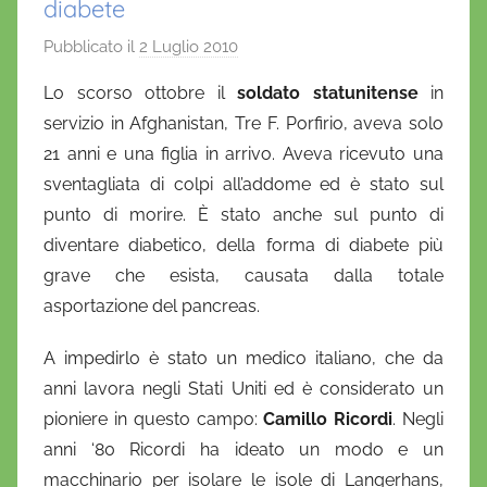
diabete
Pubblicato il
2 Luglio 2010
d
i
Lo scorso ottobre il
soldato statunitense
in
D
servizio in Afghanistan, Tre F. Porfirio, aveva solo
a
21 anni e una figlia in arrivo. Aveva ricevuto una
n
sventagliata di colpi all’addome ed è stato sul
i
punto di morire. È stato anche sul punto di
e
diventare diabetico, della forma di diabete più
l
a
grave che esista, causata dalla totale
D
asportazione del pancreas.
'
A impedirlo è stato un medico italiano, che da
O
n
anni lavora negli Stati Uniti ed è considerato un
o
pioniere in questo campo:
Camillo Ricordi
. Negli
f
anni ‘80 Ricordi ha ideato un modo e un
r
macchinario per isolare le isole di Langerhans,