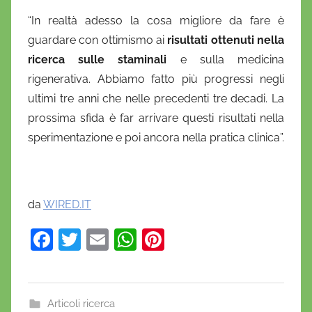
“In realtà adesso la cosa migliore da fare è
guardare con ottimismo ai
risultati ottenuti nella
ricerca sulle staminali
e sulla medicina
rigenerativa. Abbiamo fatto più progressi negli
ultimi tre anni che nelle precedenti tre decadi. La
prossima sfida è far arrivare questi risultati nella
sperimentazione e poi ancora nella pratica clinica”.
da
WIRED.IT
F
T
E
W
Pi
a
w
m
h
nt
c
itt
ai
at
er
e
er
l
s
e
Articoli ricerca