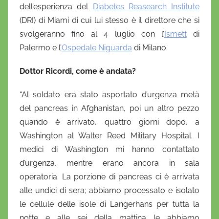
dell’esperienza del
Diabetes Reasearch Institute
(DRI) di Miami di cui lui stesso è il direttore che si
svolgeranno fino al 4 luglio con l’
Ismett
di
Palermo e l’
Ospedale Niguarda
di Milano.
Dottor Ricordi, come è andata?
“Al soldato era stato asportato d’urgenza metà
del pancreas in Afghanistan, poi un altro pezzo
quando è arrivato, quattro giorni dopo, a
Washington al Walter Reed Military Hospital. I
medici di Washington mi hanno contattato
d’urgenza, mentre erano ancora in sala
operatoria. La porzione di pancreas ci è arrivata
alle undici di sera; abbiamo processato e isolato
le cellule delle isole di Langerhans per tutta la
notte e alle sei della mattina le abbiamo