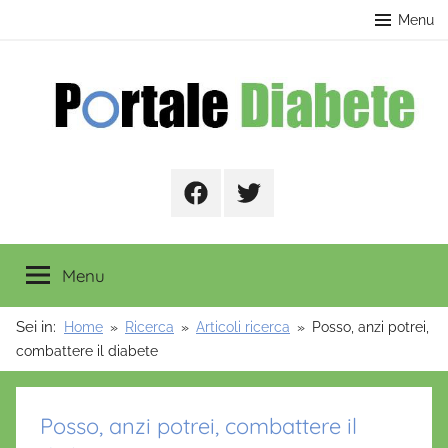
Salta
contenuto
Menu
al
contenuto
Portale
Facebook
Twitter
Diabete
Menu
Sei in:
Home
Ricerca
Articoli ricerca
Posso, anzi potrei,
combattere il diabete
Posso, anzi potrei, combattere il