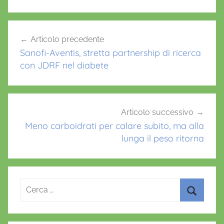
b
A
st
o
p
Navigazione
Articolo precedente
o
p
articoli
Sanofi-Aventis, stretta partnership di ricerca
k
con JDRF nel diabete
Articolo successivo
Meno carboidrati per calare subito, ma alla
lunga il peso ritorna
Ricerca
per:
Cerca