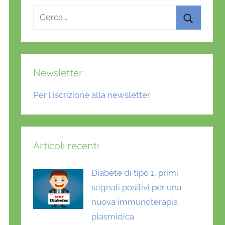
Ricerca
per:
Cerca
Newsletter
Per l'iscrizione alla newsletter
Articoli recenti
Diabete di tipo 1, primi
segnali positivi per una
nuova immunoterapia
plasmidica