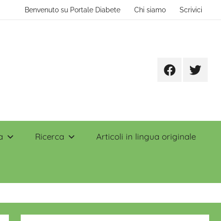
Benvenuto su Portale Diabete
Chi siamo
Scrivici
Facebook
Twitter
a
Ricerca
Articoli in lingua originale