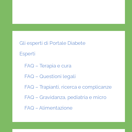
Gli esperti di Portale Diabete
Esperti
FAQ – Terapia e cura
FAQ – Questioni legali
FAQ – Trapianti, ricerca e complicanze
FAQ – Gravidanza, pediatria e micro
FAQ – Alimentazione