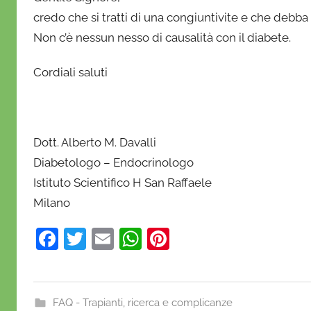
r
credo che si tratti di una congiuntivite e che debba 
i
Non c’è nessun nesso di causalità con il diabete.
o
Cordiali saluti
Dott. Alberto M. Davalli
Diabetologo – Endocrinologo
Istituto Scientifico H San Raffaele
Milano
F
T
E
W
Pi
a
w
m
h
nt
c
itt
ai
at
er
e
er
l
s
e
FAQ - Trapianti, ricerca e complicanze