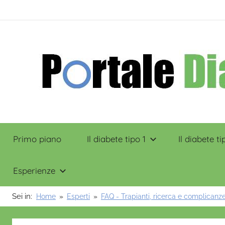
Salta
contenuto
al
contenuto
Portale
Primo piano
Il diabete tipo 1
Il diabete ti
Diabete
Esperienze
Sei in:
Home
Esperti
FAQ - Trapianti, ricerca e complicanz