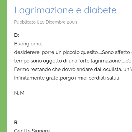
Lagrimazione e diabete
Pubblicato il
10 Dicembre 2009
d
i
D:
D
Buongiorno,
a
desidererei porre un piccolo quesito…..Sono affetto
n
tempo sono oggetto di una forte lagrimazione……c’é 
i
e
Fermo restando che dovrò andare dall’oculista, un 
l
Infinitamente grato..porgo i miei cordiali saluti.
a
D
N. M.
'
O
n
o
R:
f
Gent.le Signore,