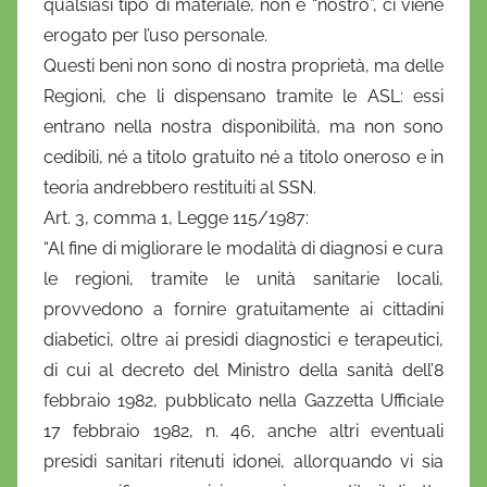
qualsiasi tipo di materiale, non è “nostro”, ci viene
a
erogato per l’uso personale.
n
Questi beni non sono di nostra proprietà, ma delle
i
Regioni, che li dispensano tramite le ASL: essi
e
entrano nella nostra disponibilità, ma non sono
l
a
cedibili, né a titolo gratuito né a titolo oneroso e in
D
teoria andrebbero restituiti al SSN.
'
Art. 3, comma 1, Legge 115/1987:
O
“Al fine di migliorare le modalità di diagnosi e cura
n
le regioni, tramite le unità sanitarie locali,
o
provvedono a fornire gratuitamente ai cittadini
f
diabetici, oltre ai presidi diagnostici e terapeutici,
r
di cui al decreto del Ministro della sanità dell’8
i
febbraio 1982, pubblicato nella Gazzetta Ufficiale
o
17 febbraio 1982, n. 46, anche altri eventuali
presidi sanitari ritenuti idonei, allorquando vi sia