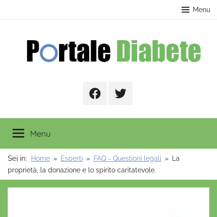
Salta
contenuto
Menu
al
contenuto
Portale
Facebook
Twitter
Diabete
Menu
Sei in:
Home
Esperti
FAQ - Questioni legali
La
proprietà, la donazione e lo spirito caritatevole.