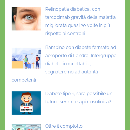
m
Retinopatia diabetica, con
b
tarcocimab gravità della malattia
e
migliorata quasi 20 volte in più
r
rispetto ai controlli
t
o
Bambino con diabete fermato ad
P
aeroporto di Londra, Intergruppo
a
diabete: inaccettabile,
n
segnaleremo ad autorità
t
competenti
a
n
Diabete tipo 1, sarà possibile un
e
futuro senza terapia insulinica?
l
l
a
Oltre il complotto