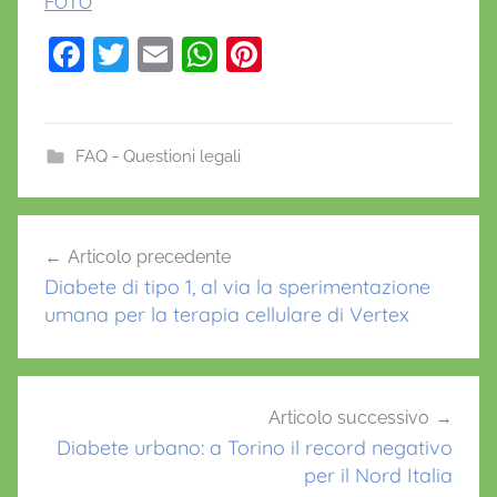
FOTO
F
T
E
W
Pi
a
w
m
h
nt
c
itt
ai
at
er
e
er
l
s
e
FAQ - Questioni legali
b
A
st
A
o
p
Navigazione
S
Articolo precedente
o
p
articoli
L
Diabete di tipo 1, al via la sperimentazione
k
,
umana per la terapia cellulare di Vertex
c
e
s
s
Articolo successivo
i
Diabete urbano: a Torino il record negativo
per il Nord Italia
o