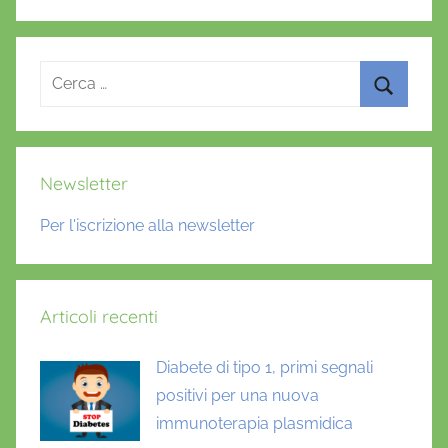
n
e
,
Ricerca
p
per:
r
Cerca
e
s
Newsletter
i
d
Per l'iscrizione alla newsletter
i
m
e
Articoli recenti
d
i
Diabete di tipo 1, primi segnali
c
i
positivi per una nuova
,
immunoterapia plasmidica
U