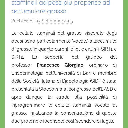
staminali adipose più propense ad
accumulare grasso
Pubblicato il
17 Settembre 2015
d
i
Le cellule staminali del grasso viscerale degli
D
obesi sono particolarmente ‘vocate’ all’accumulo
a
di grasso, in quanto carenti di due enzimi, SIRT1 e
n
SIRT2. La scoperta del gruppo del
i
professor
Francesco Giorgino
, ordinario di
e
Endocrinologia dell’Università di Bari e membro
l
a
della Società Italiana di Diabetologia (SID), è stata
D
presentata a Stoccolma al congresso dell’EASD e
'
apre dunque la strada alla possibilità di
O
‘riprogrammare’ le cellule staminali ‘vocate’ al
n
grasso, innalzando la concentrazione di queste
o
due proteine e facendole così ‘scendere di taglia’.
f