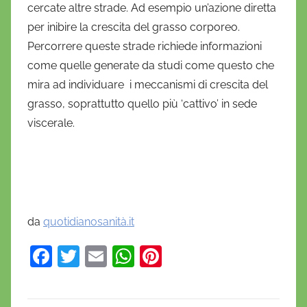
cercate altre strade. Ad esempio un’azione diretta
per inibire la crescita del grasso corporeo.
Percorrere queste strade richiede informazioni
come quelle generate da studi come questo che
mira ad individuare i meccanismi di crescita del
grasso, soprattutto quello più ‘cattivo’ in sede
viscerale.
da
quotidianosanità.it
F
T
E
W
Pi
a
w
m
h
nt
c
itt
ai
at
er