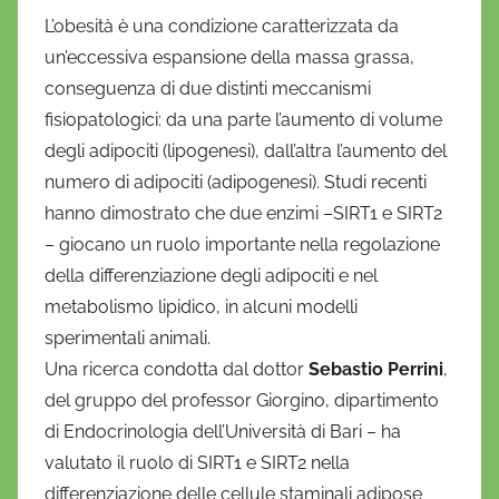
r
L’obesità è una condizione caratterizzata da
i
un’eccessiva espansione della massa grassa,
o
conseguenza di due distinti meccanismi
fisiopatologici: da una parte l’aumento di volume
degli adipociti (lipogenesi), dall’altra l’aumento del
numero di adipociti (adipogenesi). Studi recenti
hanno dimostrato che due enzimi –SIRT1 e SIRT2
– giocano un ruolo importante nella regolazione
della differenziazione degli adipociti e nel
metabolismo lipidico, in alcuni modelli
sperimentali animali.
Una ricerca condotta dal dottor
Sebastio Perrini
,
del gruppo del professor Giorgino, dipartimento
di Endocrinologia dell’Università di Bari – ha
valutato il ruolo di SIRT1 e SIRT2 nella
differenziazione delle cellule staminali adipose