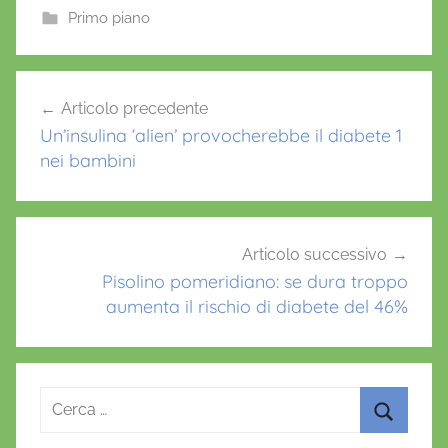
e
er
l
s
e
Primo piano
b
A
st
o
p
Navigazione
Articolo precedente
o
p
articoli
Un’insulina ‘alien’ provocherebbe il diabete 1
k
nei bambini
Articolo successivo
Pisolino pomeridiano: se dura troppo
aumenta il rischio di diabete del 46%
Ricerca
per:
Cerca