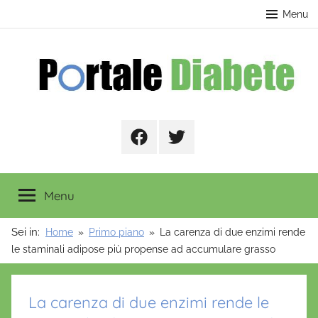
Salta
contenuto
Menu
al
contenuto
Portale
Facebook
Twitter
Diabete
Menu
Sei in:
Home
Primo piano
La carenza di due enzimi rende
le staminali adipose più propense ad accumulare grasso
La carenza di due enzimi rende le