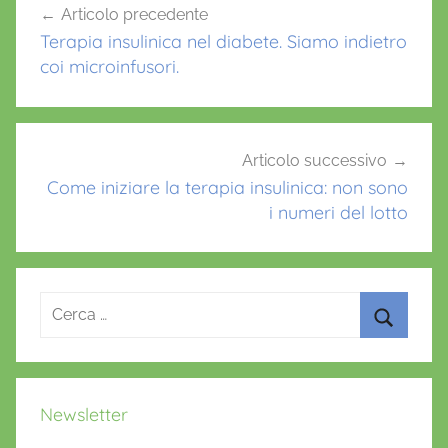
Articolo precedente
o
p
articoli
Terapia insulinica nel diabete. Siamo indietro
k
coi microinfusori.
Articolo successivo
Come iniziare la terapia insulinica: non sono
i numeri del lotto
Ricerca
per:
Cerca
Newsletter