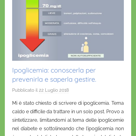
Ipoglicemia: conoscerla per
prevenirla e saperla gestire.
Pubblicato il
22 Luglio 2018
d
i
Mi è stato chiesto di scrivere di ipoglicemia. Tema
D
caldo e difficile da trattare in un solo post. Provo a
a
sintetizzare, limitandomi al tema delle ipoglicemie
n
nel diabete e sottolineando che l’ipoglicemia non
i