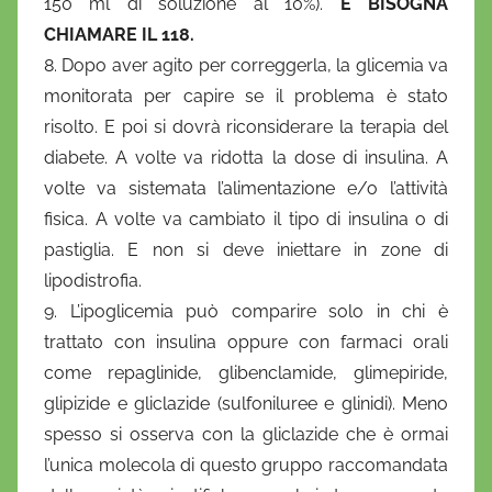
150 ml di soluzione al 10%).
E BISOGNA
CHIAMARE IL 118.
8. Dopo aver agito per correggerla, la glicemia va
monitorata per capire se il problema è stato
risolto. E poi si dovrà riconsiderare la terapia del
diabete. A volte va ridotta la dose di insulina. A
volte va sistemata l’alimentazione e/o l’attività
fisica. A volte va cambiato il tipo di insulina o di
pastiglia. E non si deve iniettare in zone di
lipodistrofia.
9. L’ipoglicemia può comparire solo in chi è
trattato con insulina oppure con farmaci orali
come repaglinide, glibenclamide, glimepiride,
glipizide e gliclazide (sulfoniluree e glinidi). Meno
spesso si osserva con la gliclazide che è ormai
l’unica molecola di questo gruppo raccomandata