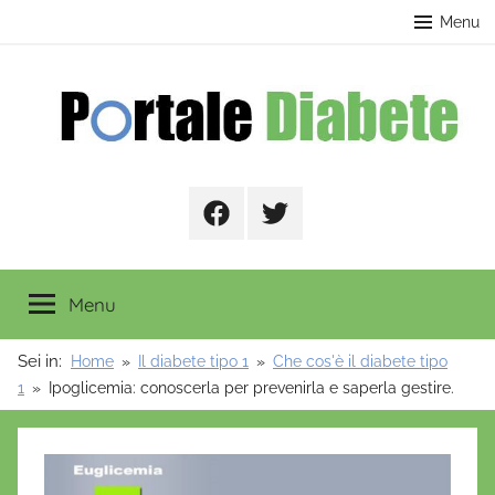
Salta
contenuto
Menu
al
contenuto
Portale
Facebook
Twitter
Diabete
Menu
Sei in:
Home
Il diabete tipo 1
Che cos'è il diabete tipo
1
Ipoglicemia: conoscerla per prevenirla e saperla gestire.