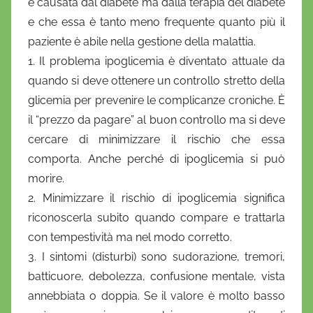
è causata dal diabete ma dalla terapia del diabete
e
e che essa è tanto meno frequente quanto più il
l
a
paziente è abile nella gestione della malattia.
D
1. Il problema ipoglicemia è diventato attuale da
'
quando si deve ottenere un controllo stretto della
O
glicemia per prevenire le complicanze croniche. È
n
il “prezzo da pagare” al buon controllo ma si deve
o
cercare di minimizzare il rischio che essa
f
comporta. Anche perché di ipoglicemia si può
r
morire.
i
2. Minimizzare il rischio di ipoglicemia significa
o
riconoscerla subito quando compare e trattarla
con tempestività ma nel modo corretto.
3. I sintomi (disturbi) sono sudorazione, tremori,
batticuore, debolezza, confusione mentale, vista
annebbiata o doppia. Se il valore è molto basso