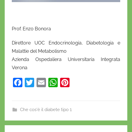
Prof. Enzo Bonora
Direttore UOC Endocrinologia, Diabetologia e
Malattie del Metabolismo
Azienda Ospedaliera Universitaria Integrata
Verona
F
T
E
W
Pi
a
w
m
h
nt
c
itt
ai
at
er
e
er
l
s
e
Che cos'è il diabete tipo 1
b
A
st
o
p
Navigazione