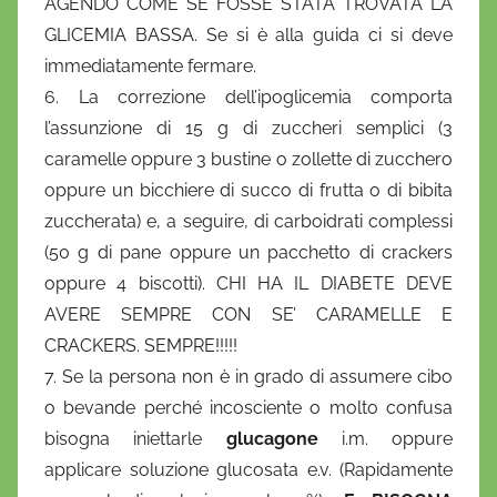
AGENDO COME SE FOSSE STATA TROVATA LA
GLICEMIA BASSA. Se si è alla guida ci si deve
immediatamente fermare.
6. La correzione dell’ipoglicemia comporta
l’assunzione di 15 g di zuccheri semplici (3
caramelle oppure 3 bustine o zollette di zucchero
oppure un bicchiere di succo di frutta o di bibita
zuccherata) e, a seguire, di carboidrati complessi
(50 g di pane oppure un pacchetto di crackers
oppure 4 biscotti). CHI HA IL DIABETE DEVE
AVERE SEMPRE CON SE’ CARAMELLE E
CRACKERS. SEMPRE!!!!!
7. Se la persona non è in grado di assumere cibo
o bevande perché incosciente o molto confusa
bisogna iniettarle
glucagone
i.m. oppure
applicare soluzione glucosata e.v. (Rapidamente