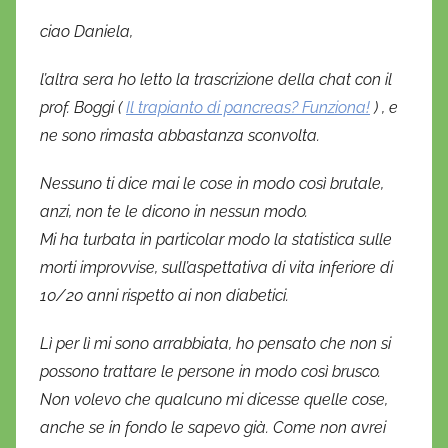
i
ciao Daniela,
D
a
l’altra sera ho letto la trascrizione della chat con il
n
prof. Boggi (
Il trapianto di pancreas? Funziona!
) , e
i
ne sono rimasta abbastanza sconvolta.
e
l
Nessuno ti dice mai le cose in modo così brutale,
a
anzi, non te le dicono in nessun modo.
D
Mi ha turbata in particolar modo la statistica sulle
'
morti improvvise, sull’aspettativa di vita inferiore di
O
10/20 anni rispetto ai non diabetici.
n
o
Lì per lì mi sono arrabbiata, ho pensato che non si
f
possono trattare le persone in modo così brusco.
r
Non volevo che qualcuno mi dicesse quelle cose,
i
anche se in fondo le sapevo già. Come non avrei
o