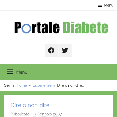
Salta
contenuto
Menu
al
contenuto
Portale
Facebook
Twitter
Diabete
Menu
Sei in:
Home
Esperienze
Dire o non dire….
Dire o non dire….
Pubblicato il
9 Gennaio 2007
d