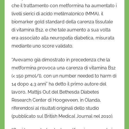
f
che il trattamento con metformina ha aumentato i
r
livelli sierici di acido metilmalonico (MMA), il
i
biomarker gold standard della carenza tissutale
o
di vitamina B12, e che tale aumento a sua volta
era associato alla neuropatia diabetica, misurata
mediante uno score validato.
“Avevamo già dimostrato in precedenza che la
metformina provoca una carenza di vitamina B12
(< 150 pmol/l), con un number needed to harm di
14 dopo 4,3 anni” ha detto il primo autore del
lavoro, Mattijs Out del Bethesda Diabetes
Research Center di Hoogeveen, in Olanda,
riferendosi al risultati originali dello studio
(pubblicato sul British Medical Journal nel 2010).