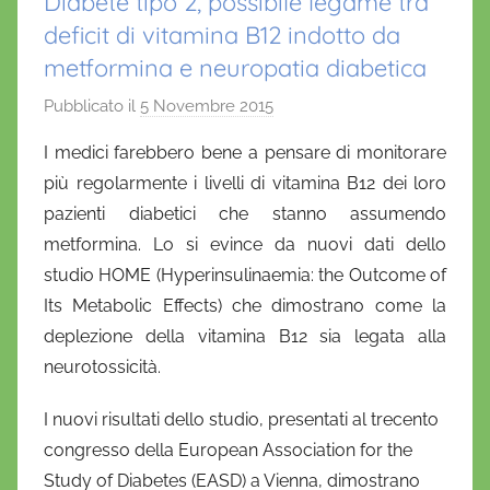
Diabete tipo 2, possibile legame tra
deficit di vitamina B12 indotto da
metformina e neuropatia diabetica
Pubblicato il
5 Novembre 2015
d
i
I medici farebbero bene a pensare di monitorare
D
più regolarmente i livelli di vitamina B12 dei loro
a
pazienti diabetici che stanno assumendo
n
metformina. Lo si evince da nuovi dati dello
i
studio HOME (Hyperinsulinaemia: the Outcome of
e
Its Metabolic Effects) che dimostrano come la
l
a
deplezione della vitamina B12 sia legata alla
D
neurotossicità.
'
I nuovi risultati dello studio, presentati al trecento
O
n
congresso della European Association for the
o
Study of Diabetes (EASD) a Vienna, dimostrano