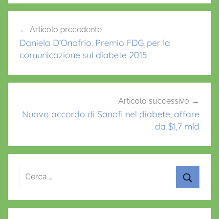
b
A
st
o
p
Navigazione
Articolo precedente
o
p
articoli
Daniela D’Onofrio: Premio FDG per la
k
comunicazione sul diabete 2015
Articolo successivo
Nuovo accordo di Sanofi nel diabete, affare
da $1,7 mld
Ricerca
per:
Cerca