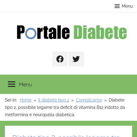
Salta
contenuto
Menu
al
contenuto
Portale
Facebook
Twitter
Diabete
Menu
Sei in:
Home
Il diabete tipo 2
Complicanze
Diabete
tipo 2, possibile legame tra deficit di vitamina B12 indotto da
metformina e neuropatia diabetica