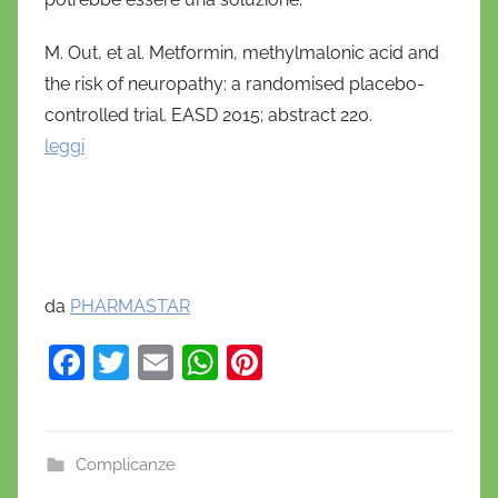
M. Out, et al. Metformin, methylmalonic acid and
the risk of neuropathy: a randomised placebo-
controlled trial. EASD 2015; abstract 220.
leggi
da
PHARMASTAR
F
T
E
W
Pi
a
w
m
h
nt
c
itt
ai
at
er
e
er
l
s
e
Complicanze