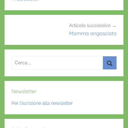
k
Articolo successivo
Mamma angosciata
Ricerca
per:
Cerca
Newsletter
Per l'iscrizione alla newsletter