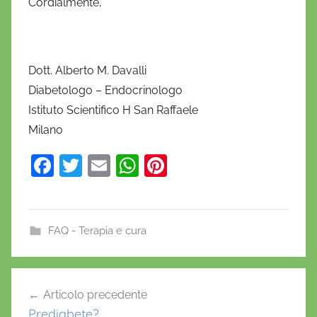
Cordialmente,
Dott. Alberto M. Davalli
Diabetologo – Endocrinologo
Istituto Scientifico H San Raffaele
Milano
F
T
E
W
Pi
a
w
m
h
nt
c
itt
ai
at
er
e
er
l
s
e
FAQ - Terapia e cura
b
A
st
o
p
Navigazione
Articolo precedente
o
p
articoli
Prediabete?