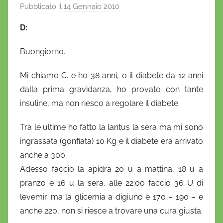
Pubblicato il
14 Gennaio 2010
d
i
D:
D
a
Buongiorno.
n
i
Mi chiamo C. e ho 38 anni, o il diabete da 12 anni
e
dalla prima gravidanza, ho provato con tante
l
insuline, ma non riesco a regolare il diabete.
a
D
Tra le ultime ho fatto la lantus la sera ma mi sono
'
ingrassata (gonfiata) 10 Kg e il diabete era arrivato
O
anche a 300.
n
Adesso faccio la apidra 20 u a mattina, 18 u a
o
pranzo e 16 u la sera, alle 22:00 faccio 36 U di
f
levemir. ma la glicemia a digiuno e 170 – 190 – e
r
anche 220, non si riesce a trovare una cura giusta.
i