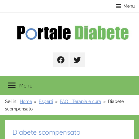
Salta
contenuto
Menu
al
contenuto
Portale
Facebook
Twitter
Diabete
Menu
Sei in:
Home
Esperti
FAQ - Terapia e cura
Diabete
scompensato
Diabete scompensato