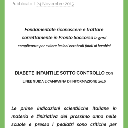
Pubblicato il
24 Novembre 2015
d
i
D
a
Fondamentale riconoscere e trattare
n
correttamente in Pronto Soccorso
le gravi
i
complicanze per evitare lesioni cerebrali fatali ai bambini
e
l
a
D
DIABETE INFANTILE SOTTO CONTROLLO
CON
'
LINEE GUIDA E CAMPAGNA DI INFORMAZIONE 2016
O
n
o
f
Le prime indicazioni scientifiche italiane in
r
materia e l’iniziativa del prossimo anno nelle
i
scuole e presso i pediatri sono critiche per