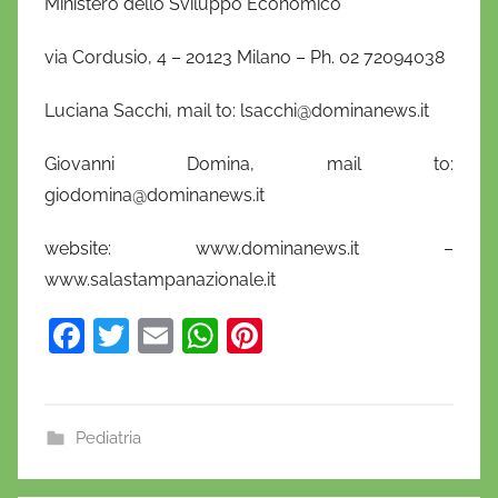
Ministero dello Sviluppo Economico
via Cordusio, 4 – 20123 Milano – Ph. 02 72094038
Luciana Sacchi, mail to: lsacchi@dominanews.it
Giovanni Domina, mail to:
giodomina@dominanews.it
website: www.dominanews.it –
www.salastampanazionale.it
F
T
E
W
Pi
a
w
m
h
nt
c
itt
ai
at
er
e
er
l
s
e
Pediatria
b
A
st