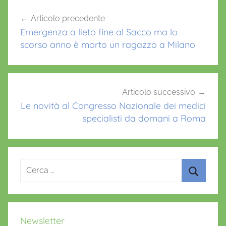
o
p
Navigazione
Articolo precedente
o
p
articoli
Emergenza a lieto fine al Sacco ma lo
k
scorso anno è morto un ragazzo a Milano
Articolo successivo
Le novità al Congresso Nazionale dei medici
specialisti da domani a Roma
Ricerca
per:
Cerca
Newsletter