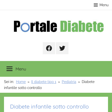
Salta
contenuto
Menu
al
contenuto
Portale
Facebook
Twitter
Diabete
Menu
Sei in:
Home
Il diabete tipo 1
Pediatria
Diabete
infantile sotto controllo
Diabete infantile sotto controllo