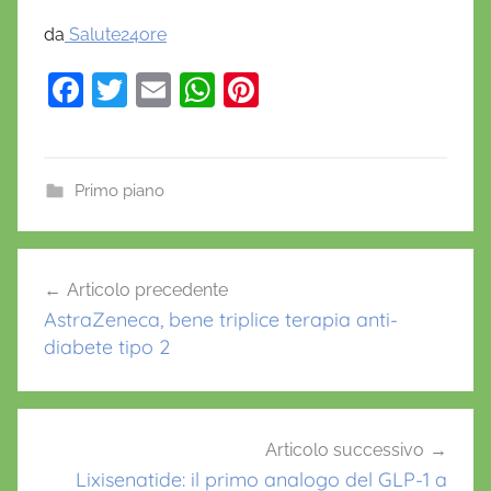
da
Salute24ore
F
T
E
W
Pi
a
w
m
h
nt
c
itt
ai
at
er
e
er
l
s
e
Primo piano
b
A
st
o
p
Navigazione
Articolo precedente
o
p
articoli
AstraZeneca, bene triplice terapia anti-
k
diabete tipo 2
Articolo successivo
Lixisenatide: il primo analogo del GLP-1 a