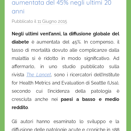
aumentata del 45% negli ultimi 20
anni
Pubblicato il
11 Giugno 2015
d
i
Negli ultimi vent’anni, la diffusione globale del
D
diabete
è aumentata del 45%. In compenso, il
a
tasso di mortalità dovuto alle complicanze dalla
n
malattia si è ridotto in modo significativo. Ad
i
affermarlo, in uno studio pubblicato sulla
e
rivista
The Lancet
, sono i ricercatori dell’Institute
l
a
for Health Metrics and Evaluation di Seattle (Usa),
D
secondo cui l’incidenza della patologia è
'
cresciuta anche nei
paesi a basso e medio
O
reddito
.
n
o
Gli autori hanno esaminato lo sviluppo e la
f
diffusione delle patologie acute e croniche in 188