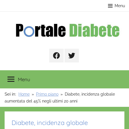
Salta
contenuto
Menu
al
contenuto
Portale
Facebook
Twitter
Diabete
Menu
Sei in:
Home
Primo piano
Diabete, incidenza globale
aumentata del 45% negli ultimi 20 anni
Diabete, incidenza globale