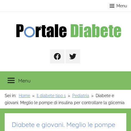
Salta
contenuto
Menu
al
contenuto
Portale
Facebook
Twitter
Diabete
Menu
Sei in:
Home
Il diabete tipo 1
Pediatria
Diabete e
giovani. Meglio le pompe di insulina per controllare la glicemia
Diabete e giovani. Meglio le pompe