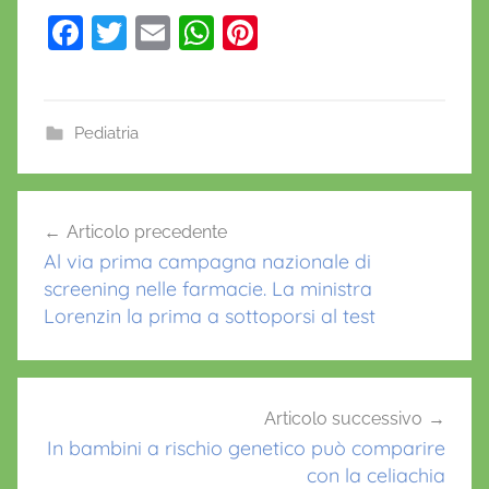
F
T
E
W
Pi
a
w
m
h
nt
c
itt
ai
at
er
e
er
l
s
e
Pediatria
b
A
st
o
p
Navigazione
Articolo precedente
o
p
articoli
Al via prima campagna nazionale di
k
screening nelle farmacie. La ministra
Lorenzin la prima a sottoporsi al test
Articolo successivo
In bambini a rischio genetico può comparire
con la celiachia