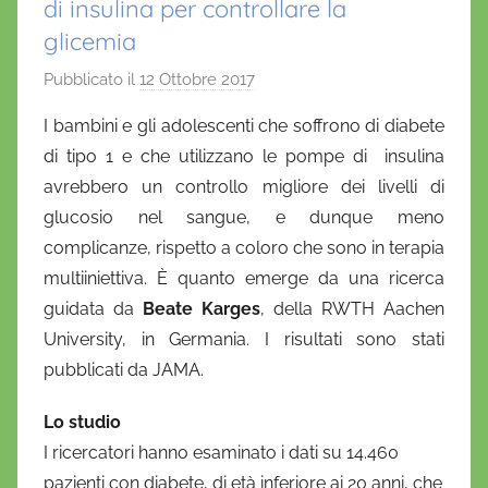
di insulina per controllare la
glicemia
Pubblicato il
12 Ottobre 2017
d
i
I bambini e gli adolescenti che soffrono di diabete
D
di tipo 1 e che utilizzano le pompe di insulina
a
avrebbero un controllo migliore dei livelli di
n
glucosio nel sangue, e dunque meno
i
complicanze, rispetto a coloro che sono in terapia
e
multiiniettiva. È quanto emerge da una ricerca
l
a
guidata da
Beate Karges
, della RWTH Aachen
D
University, in Germania. I risultati sono stati
'
pubblicati da JAMA.
O
n
Lo studio
o
I ricercatori hanno esaminato i dati su 14.460
f
pazienti con diabete, di età inferiore ai 20 anni, che