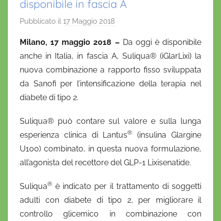
disponibile in fascia A
Pubblicato il
17 Maggio 2018
d
i
Milano, 17 maggio 2018 –
Da oggi è disponibile
D
anche in Italia, in fascia A, Suliqua® (iGlarLixi) la
a
nuova combinazione a rapporto fisso sviluppata
n
da Sanofi per l’intensificazione della terapia nel
i
diabete di tipo 2.
e
l
Suliqua® può contare sul valore e sulla lunga
a
®
esperienza clinica di Lantus
(insulina Glargine
D
U100) combinato, in questa nuova formulazione,
'
all’agonista del recettore del GLP-1 Lixisenatide.
O
n
®
Suliqua
è indicato per il trattamento di soggetti
o
adulti con diabete di tipo 2, per migliorare il
f
controllo glicemico in combinazione con
r