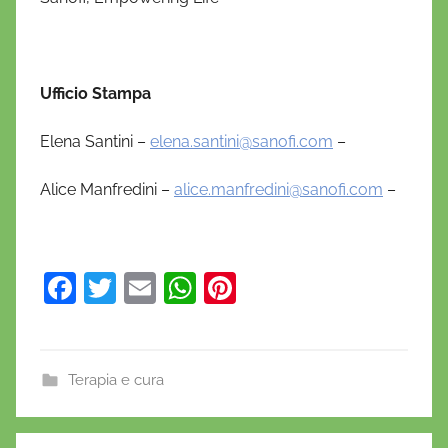
Ufficio Stampa
Elena Santini –
elena.santini@sanofi.com
–
Alice Manfredini –
alice.manfredini@sanofi.com
–
F
T
E
W
Pi
a
w
m
h
nt
c
itt
ai
at
er
e
er
l
s
e
Terapia e cura
b
A
st
o
p