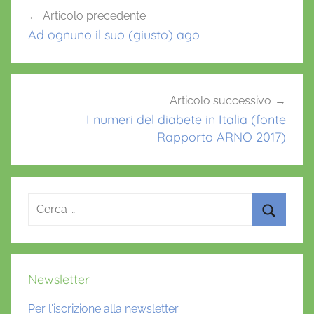
Navigazione
Articolo precedente
o
p
articoli
Ad ognuno il suo (giusto) ago
k
Articolo successivo
I numeri del diabete in Italia (fonte
Rapporto ARNO 2017)
Ricerca
per:
Cerca
Newsletter
Per l'iscrizione alla newsletter