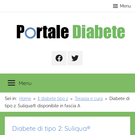
Salta
contenuto
Menu
al
contenuto
Portale
Facebook
Twitter
Diabete
Menu
Sei in:
Home
Il diabete tipo 2
Terapia e cura
Diabete di
tipo 2: Suliqua® disponibile in fascia A
Diabete di tipo 2: Suliqua®