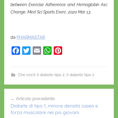
between Exercise Adherence and Hemoglobin A1c
Change, Med Sci Sports Exerc. 2020 Mar 13.
da
PHARMASTAR
F
T
E
W
Pi
a
w
m
h
nt
c
itt
ai
at
er
e
er
l
s
e
Che cos'è il diabete tipo 2
,
Il diabete tipo 2
b
A
st
A
o
p
Navigazione
D
Articolo precedente
o
p
articoli
A
Diabete di tipo 1, minore densità ossea e
k
,
forza muscolare nei più giovani
a