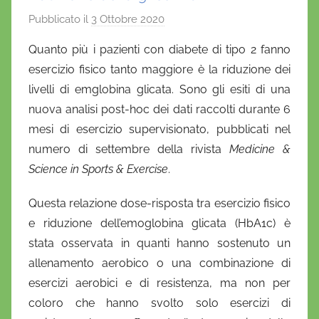
Pubblicato il
3 Ottobre 2020
d
i
Quanto più i pazienti con diabete di tipo 2 fanno
D
esercizio fisico tanto maggiore è la riduzione dei
a
livelli di emglobina glicata. Sono gli esiti di una
n
nuova analisi post-hoc dei dati raccolti durante 6
i
mesi di esercizio supervisionato, pubblicati nel
e
numero di settembre della rivista
l
Medicine &
a
Science in Sports & Exercise
.
D
Questa relazione dose-risposta tra esercizio fisico
'
e riduzione dell’emoglobina glicata (HbA1c) è
O
n
stata osservata in quanti hanno sostenuto un
o
allenamento aerobico o una combinazione di
f
esercizi aerobici e di resistenza, ma non per
r
coloro che hanno svolto solo esercizi di
i