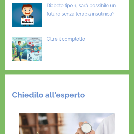
b
Diabete tipo 1, sarà possibile un
i
futuro senza terapia insulinica?
n
a
g
Oltre il complotto
l
i
c
o
s
i
l
Chiedilo all'esperto
a
t
a
,
g