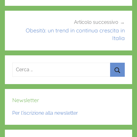
t
t
i
Articolo successivo
v
Obesità: un trend in continua crescita in
Italia
i
t
à
f
Ricerca
i
per:
s
Cerca
i
c
Newsletter
a
,
Per l'iscrizione alla newsletter
D
A
R