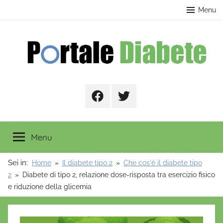
Salta
contenuto
Menu
al
contenuto
Portale
Facebook
Twitter
Diabete
Menu
Sei in:
Home
Il diabete tipo 2
Che cos'è il diabete tipo
2
Diabete di tipo 2, relazione dose-risposta tra esercizio fisico
e riduzione della glicemia