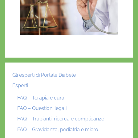
l
i
c
e
m
i
a
Gli esperti di Portale Diabete
Esperti
FAQ – Terapia e cura
FAQ – Questioni legali
FAQ – Trapianti, ricerca e complicanze
FAQ – Gravidanza, pediatria e micro