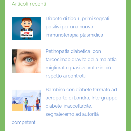
Articoli recenti
E
,
Diabete di tipo 1, primi segnali
d
i
positivi per una nuova
a
immunoterapia plasmidica
b
e
Retinopatia diabetica, con
t
tarcocimab gravità della malattia
e
migliorata quasi 20 volte in più
2
rispetto ai controlli
,
e
Bambino con diabete fermato ad
m
aeroporto di Londra, Intergruppo
o
diabete: inaccettabile,
g
segnaleremo ad autorità
l
competenti
o