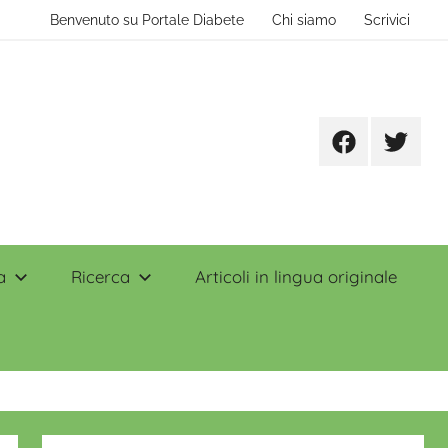
Benvenuto su Portale Diabete
Chi siamo
Scrivici
Facebook
Twitter
a
Ricerca
Articoli in lingua originale