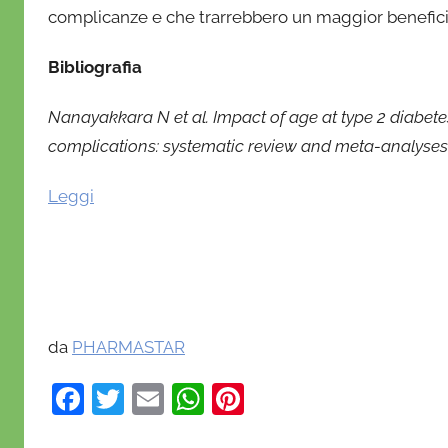
complicanze e che trarrebbero un maggior beneficio
Bibliografia
Nanayakkara N et al. Impact of age at type 2 diabete
complications: systematic review and meta-analyses.
Leggi
da
PHARMASTAR
F
T
E
W
Pi
a
w
m
h
nt