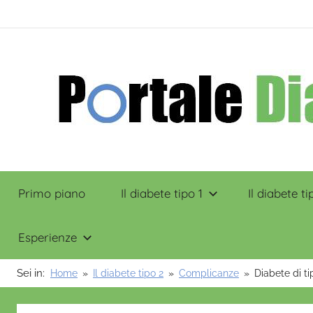
Salta
contenuto
al
contenuto
Portale
Primo piano
Il diabete tipo 1
Il diabete ti
Diabete
Esperienze
Sei in:
Home
Il diabete tipo 2
Complicanze
Diabete di ti