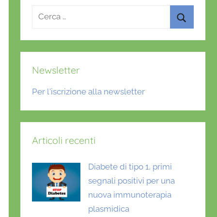
Ricerca
per:
Cerca
Newsletter
Per l'iscrizione alla newsletter
Articoli recenti
Diabete di tipo 1, primi
segnali positivi per una
nuova immunoterapia
plasmidica