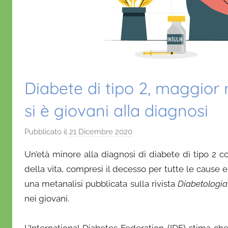
Diabete di tipo 2, maggior 
si è giovani alla diagnosi
Pubblicato il
21 Dicembre 2020
d
i
Un’età minore alla diagnosi di diabete di tipo 2 
D
della vita, compresi il decesso per tutte le cause 
a
una metanalisi pubblicata sulla rivista
Diabetologia
n
nei giovani.
i
e
l