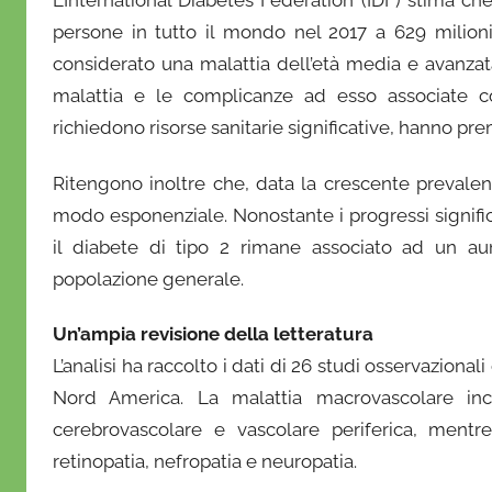
L’International Diabetes Federation (IDF) stima c
a
persone in tutto il mondo nel 2017 a 629 milioni
D
considerato una malattia dell’età media e avanzat
'
malattia e le complicanze ad esso associate con
O
richiedono risorse sanitarie significative, hanno pre
n
o
Ritengono inoltre che, data la crescente prevale
f
modo esponenziale. Nonostante i progressi signific
r
il diabete di tipo 2 rimane associato ad un aum
i
popolazione generale.
o
Un’ampia revisione della letteratura
L’analisi ha raccolto i dati di 26 studi osservazional
Nord America. La malattia macrovascolare inc
cerebrovascolare e vascolare periferica, mentre
retinopatia, nefropatia e neuropatia.