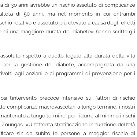
’età di 30 anni avrebbe un rischio assoluto di complicanze
 all’età di 50 anni, ma nel momento in cui entrambi
chio relativo e assoluto più elevato a causa degli effetti
 di una maggiore durata del diabete» hanno scritto gli
 assoluto rispetto a quello legato alla durata della vita
a per la gestione del diabete, accompagnata da una
volti agli anziani e ai programmi di prevenzione per i
 l’intervento precoce intensivo sui fattori di rischio
lle complicanze macrovascolari a lungo termine, i nostri
antenuto a lungo termine, per ridurre al minimo i rischi
oungas. «Un’attenta stratificazione in funzione dell’età
ficare sin da subito le persone a maggior rischio di