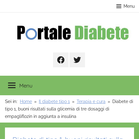
Salta
contenuto
Menu
al
contenuto
Portale
Facebook
Twitter
Diabete
Menu
Sei in:
Home
Il diabete tipo 1
Terapia e cura
Diabete di
tipo 1, buoni risultati sulla glicemia di tre dosaggi di
empagliflozin in aggiunta a insulina