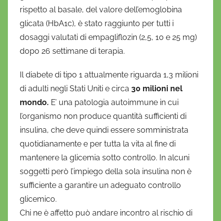
f
rispetto al basale, del valore dell’emoglobina
r
glicata (HbA1c), è stato raggiunto per tutti i
i
dosaggi valutati di empagliflozin (2,5, 10 e 25 mg)
o
dopo 26 settimane di terapia.
Il diabete di tipo 1 attualmente riguarda 1,3 milioni
di adulti negli Stati Uniti e circa
30 milioni nel
mondo.
E’ una patologia autoimmune in cui
l’organismo non produce quantità sufficienti di
insulina, che deve quindi essere somministrata
quotidianamente e per tutta la vita al fine di
mantenere la glicemia sotto controllo. In alcuni
soggetti però l’impiego della sola insulina non è
sufficiente a garantire un adeguato controllo
glicemico.
Chi ne è affetto può andare incontro al rischio di