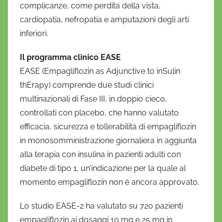
complicanze, come perdita della vista,
cardiopatia, nefropatia e amputazioni degli arti
inferiori.
Il programma clinico EASE
EASE (Empagliflozin as Adjunctive to inSulin
thErapy) comprende due studi clinici
multinazionali di Fase III, in doppio cieco,
controllati con placebo, che hanno valutato
efficacia, sicurezza e tollerabilità di empagliflozin
in monosomministrazione giornaliera in aggiunta
alla terapia con insulina in pazienti adulti con
diabete di tipo 1, un’indicazione per la quale al
momento empagliflozin non è ancora approvato.
Lo studio EASE-2 ha valutato su 720 pazienti
empagliflozin ai dosaggi 10 mg e 25 mg in