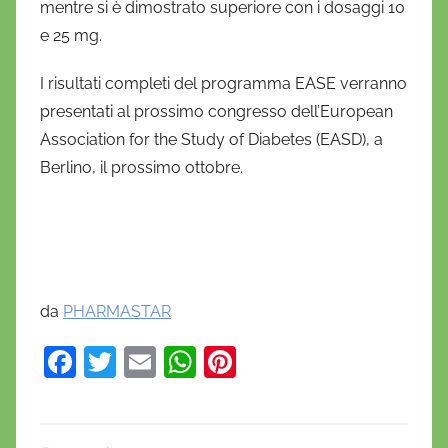
mentre si è dimostrato superiore con i dosaggi 10
e 25 mg.
I risultati completi del programma EASE verranno
presentati al prossimo congresso dell’European
Association for the Study of Diabetes (EASD), a
Berlino, il prossimo ottobre.
da
PHARMASTAR
F
T
E
W
Pi
a
w
m
h
nt
c
itt
ai
at
er