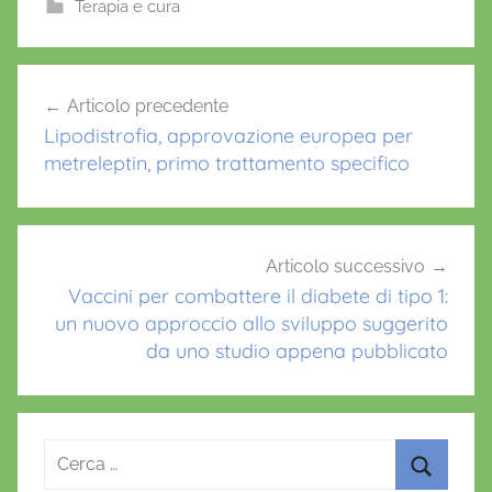
e
er
l
s
e
Terapia e cura
b
A
st
o
p
Navigazione
Articolo precedente
o
p
articoli
Lipodistrofia, approvazione europea per
k
metreleptin, primo trattamento specifico
Articolo successivo
Vaccini per combattere il diabete di tipo 1:
un nuovo approccio allo sviluppo suggerito
da uno studio appena pubblicato
Ricerca
per: