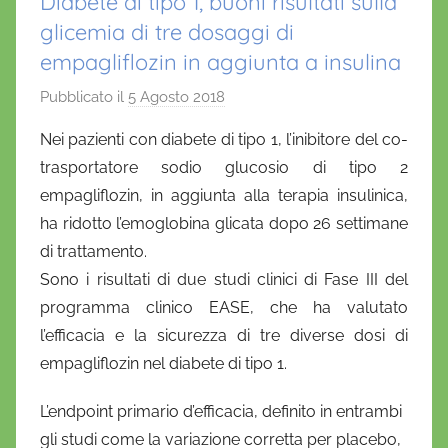
Diabete di tipo 1, buoni risultati sulla
glicemia di tre dosaggi di
empagliflozin in aggiunta a insulina
Pubblicato il
5 Agosto 2018
d
i
Nei pazienti con diabete di tipo 1, l’inibitore del co-
D
trasportatore sodio glucosio di tipo 2
a
empagliflozin, in aggiunta alla terapia insulinica,
n
ha ridotto l’emoglobina glicata dopo 26 settimane
i
di trattamento.
e
Sono i risultati di due studi clinici di Fase III del
l
a
programma clinico EASE, che ha valutato
D
l’efficacia e la sicurezza di tre diverse dosi di
'
empagliflozin nel diabete di tipo 1.
O
n
L’endpoint primario d’efficacia, definito in entrambi
o
gli studi come la variazione corretta per placebo,