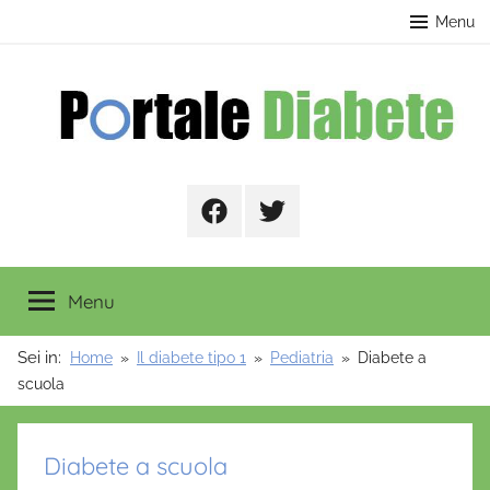
Salta
contenuto
Menu
al
contenuto
Portale
Facebook
Twitter
Diabete
Menu
Sei in:
Home
Il diabete tipo 1
Pediatria
Diabete a
scuola
Diabete a scuola