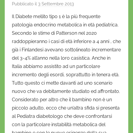
Pubblicato il
3 Settembre 2013
d
i
Il Diabete mellito tipo 1 è la più frequente
D
patologia endocrino metabolica in età pediatrica.
a
Secondo le stime di Patterson nel 2020
n
raddoppieranno i casi di età inferiore a 4 anni , che
i
già i Finlandesi avevano sottolineato incrementare
e
del 3-4% all’anno nella loro casistica. Anche in
l
a
Italia abbiamo assistito ad un particolare
D
incremento degli esordi, soprattutto in tenera età.
'
Tutto questo ci mette davanti ad uno scenario
O
nuovo che va debitamente studiato ed affrontato.
n
Considerato per altro che il bambino non è un
o
piccolo adulto, ecco che un’altra sfida si presenta
f
al Pediatra diabetologo che deve confrontarsi
r
con la particolare instabilità metabolica del
i
bambino e con le nuove esigenze della sua