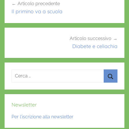
Articolo precedente
o
p
articoli
Il primino va a scuola
k
Articolo successivo
Diabete e celiachia
Ricerca
per:
Cerca
Newsletter
Per l'iscrizione alla newsletter