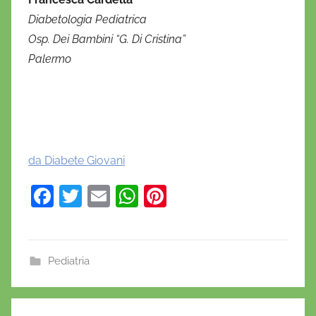
Diabetologia Pediatrica
Osp. Dei Bambini “G. Di Cristina”
Palermo
da Diabete Giovani
F
T
E
W
Pi
a
w
m
h
nt
c
itt
ai
at
er
e
er
l
s
e
Pediatria
b
A
st
o
p
Navigazione