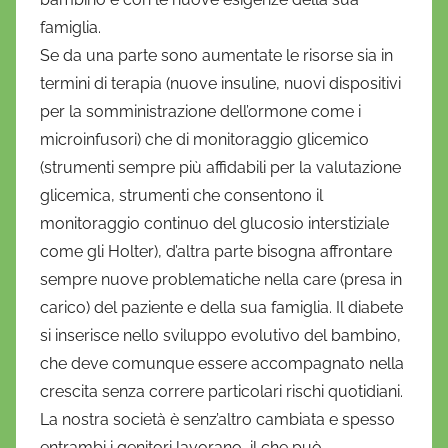
o
famiglia.
Se da una parte sono aumentate le risorse sia in
termini di terapia (nuove insuline, nuovi dispositivi
per la somministrazione dell’ormone come i
microinfusori) che di monitoraggio glicemico
(strumenti sempre più affidabili per la valutazione
glicemica, strumenti che consentono il
monitoraggio continuo del glucosio interstiziale
come gli Holter), d’altra parte bisogna affrontare
sempre nuove problematiche nella care (presa in
carico) del paziente e della sua famiglia. Il diabete
si inserisce nello sviluppo evolutivo del bambino,
che deve comunque essere accompagnato nella
crescita senza correre particolari rischi quotidiani.
La nostra società è senz’altro cambiata e spesso
entrambi i genitori lavorano, il che può