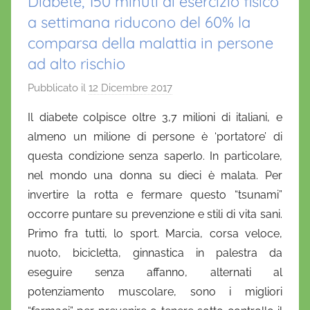
Diabete, 150 minuti di esercizio fisico
a settimana riducono del 60% la
comparsa della malattia in persone
ad alto rischio
Pubblicato il
12 Dicembre 2017
d
i
Il diabete colpisce oltre 3,7 milioni di italiani, e
D
almeno un milione di persone è ‘portatore’ di
a
questa condizione senza saperlo. In particolare,
n
nel mondo una donna su dieci è malata. Per
i
invertire la rotta e fermare questo “tsunami”
e
occorre puntare su prevenzione e stili di vita sani.
l
a
Primo fra tutti, lo sport. Marcia, corsa veloce,
D
nuoto, bicicletta, ginnastica in palestra da
'
eseguire senza affanno, alternati al
O
potenziamento muscolare, sono i migliori
n