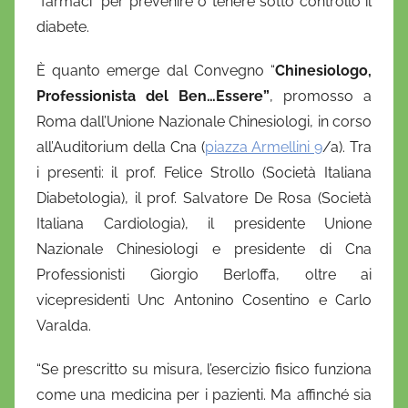
“farmaci” per prevenire o tenere sotto controllo il
o
diabete.
f
r
È quanto emerge dal Convegno “
Chinesiologo,
i
Professionista del Ben…Essere”
, promosso a
o
Roma dall’Unione Nazionale Chinesiologi, in corso
all’Auditorium della Cna (
piazza Armellini 9
/a). Tra
i presenti: il prof. Felice Strollo (Società Italiana
Diabetologia), il prof. Salvatore De Rosa (Società
Italiana Cardiologia), il presidente Unione
Nazionale Chinesiologi e presidente di Cna
Professionisti Giorgio Berloffa, oltre ai
vicepresidenti Unc Antonino Cosentino e Carlo
Varalda.
“Se prescritto su misura, l’esercizio fisico funziona
come una medicina per i pazienti. Ma affinché sia