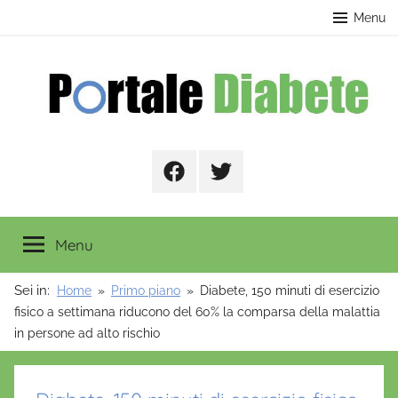
Salta
contenuto
Menu
al
contenuto
Portale
Facebook
Twitter
Diabete
Menu
Sei in:
Home
Primo piano
Diabete, 150 minuti di esercizio
fisico a settimana riducono del 60% la comparsa della malattia
in persone ad alto rischio