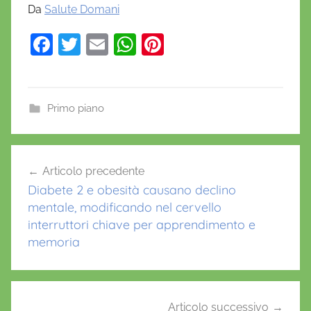
Da
Salute Domani
F
T
E
W
Pi
a
w
m
h
nt
c
itt
ai
at
er
e
er
l
s
e
Primo piano
b
A
st
o
p
Navigazione
Articolo precedente
o
p
articoli
Diabete 2 e obesità causano declino
k
mentale, modificando nel cervello
interruttori chiave per apprendimento e
memoria
Articolo successivo