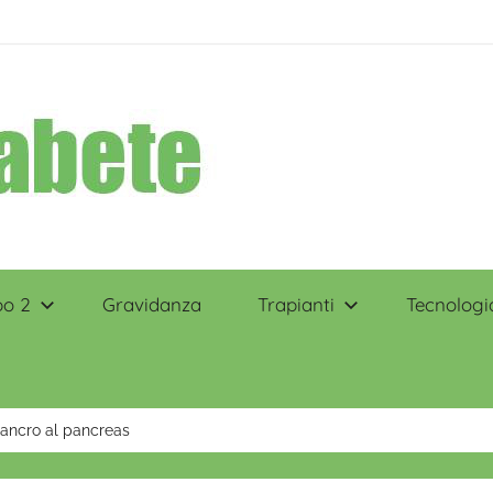
po 2
Gravidanza
Trapianti
Tecnologi
cancro al pancreas