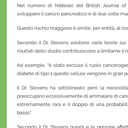
r
Nel numero di febbraio del British Journal of 
i
sviluppare il cancro pancreatico è di due volte mag
o
Questo rischio maggiore è simile, per entità, al ris
Secondo il Dr. Stevens esistono varie teorie su
risultati dello studio contribuiscono a limitarne il 
Ad esempio, “è stato escluso il ruolo cancerogen
diabete di tipo 1 queste cellule vengono in gran p
Il Dr. Stevens ha sottolineato però la necessità
preoccupino eccessivamente di ammalarsi di cancro
estremamente rara e il doppio di una probabili
basso”.
Secondo il Dr. Stevens quindi e le persone affe