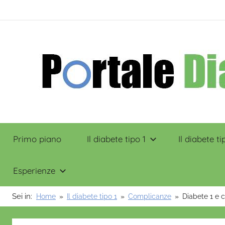
Salta
contenuto
al
contenuto
Portale
Primo piano
Il diabete tipo 1
Il diabete ti
Diabete
Esperienze
Sei in:
Home
Il diabete tipo 1
Complicanze
Diabete 1 e 