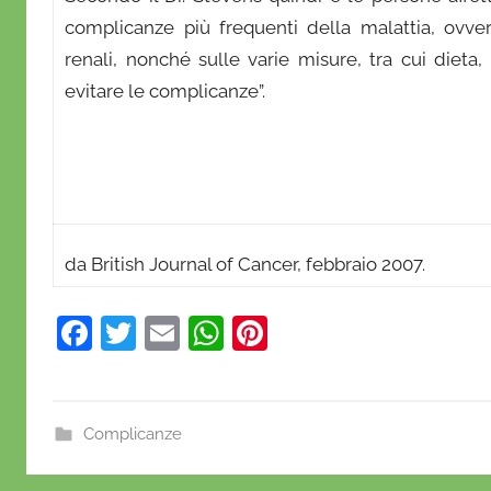
complicanze più frequenti della malattia, ovver
renali, nonché sulle varie misure, tra cui dieta,
evitare le complicanze”.
da British Journal of Cancer, febbraio 2007.
F
T
E
W
Pi
a
w
m
h
nt
c
itt
ai
at
er
e
er
l
s
e
Complicanze
b
A
st