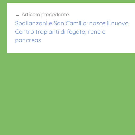
o
p
Navigazione
o
p
Articolo precedente
articoli
k
Spallanzani e San Camillo: nasce il nuovo
Centro trapianti di fegato, rene e
pancreas