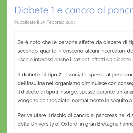
Diabete 1 e cancro al panc
Pubblicato il
25 Febbraio 2007
d
i
D
Se è noto che le persone affette da diabete di ti
a
secondo quanto riferiscono alcuni ricercatori d
n
rischio interessi anche i pazienti affetti da diabete
i
e
Il diabete di tipo 2, associato spesso al peso co
l
dell’insulina nell’organismo diminuisce con conse
a
Il diabete di tipo 1 insorge, spesso durante l’infan
D
'
vengono danneggiate, normalmente in seguito a un
O
Per valutare il rischio di cancro al pancreas nei diab
n
o
della University of Oxford, in gran Bretagna hanno 
f