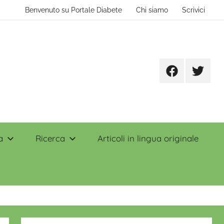
Benvenuto su Portale Diabete
Chi siamo
Scrivici
Facebook
Twitter
a
Ricerca
Articoli in lingua originale