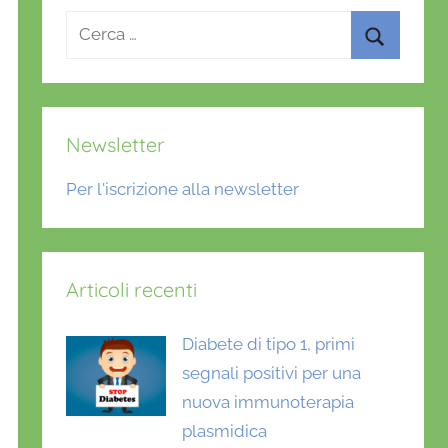
Ricerca
per:
Cerca
Newsletter
Per l'iscrizione alla newsletter
Articoli recenti
Diabete di tipo 1, primi
segnali positivi per una
nuova immunoterapia
plasmidica