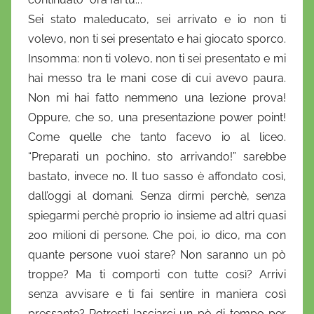
Sei stato maleducato, sei arrivato e io non ti
volevo, non ti sei presentato e hai giocato sporco.
Insomma: non ti volevo, non ti sei presentato e mi
hai messo tra le mani cose di cui avevo paura.
Non mi hai fatto nemmeno una lezione prova!
Oppure, che so, una presentazione power point!
Come quelle che tanto facevo io al liceo.
“Preparati un pochino, sto arrivando!” sarebbe
bastato, invece no. Il tuo sasso è affondato così,
dall’oggi al domani. Senza dirmi perchè, senza
spiegarmi perchè proprio io insieme ad altri quasi
200 milioni di persone. Che poi, io dico, ma con
quante persone vuoi stare? Non saranno un pò
troppe? Ma ti comporti con tutte così? Arrivi
senza avvisare e ti fai sentire in maniera così
pressante? Potresti lasciarci un pò di tempo per