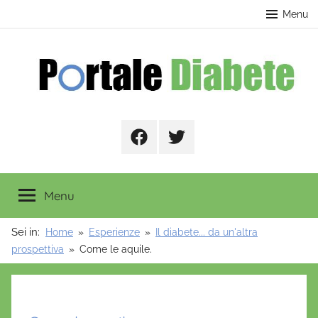
Salta
contenuto
Menu
al
contenuto
Portale
Facebook
Twitter
Diabete
Menu
Sei in:
Home
Esperienze
Il diabete... da un'altra
prospettiva
Come le aquile.