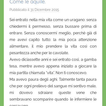
Come le aquile.
Pubblicato il
31 Dicembre 2015
d
i
Sei entrato nella mia vita come un uragano: senza
D
chiedermi il permesso, senza bussare prima di
a
entrare. Senza conoscermi meglio, perchè già di
n
me avevi capito tutto: la mia poca attenzione
i
alimentare, il mio prendere la vita così con
e
pesantezza anche per le cavolate.
l
a
Avevo diciassette anni e sei entrato così, a gamba
D
tesa, mentre avevo appena iniziato a giocare la
'
mia partita chiamata “vita”. Non ti conoscevo.
O
Ma avevo paura degli aghi. Talmente tanta paura
n
che per ogni prelievo del sangue mi sentivo male,
o
mi dovevo sdraiare: queste vene che
f
sembravano scomparire quando le infermiere le
r
cercavano.