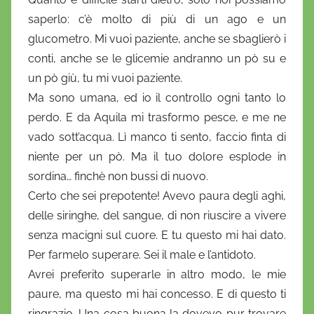
saperlo: c’è molto di più di un ago e un
glucometro. Mi vuoi paziente, anche se sbaglierò i
conti, anche se le glicemie andranno un pò su e
un pò giù, tu mi vuoi paziente.
Ma sono umana, ed io il controllo ogni tanto lo
perdo. E da Aquila mi trasformo pesce, e me ne
vado sott’acqua. Lì manco ti sento, faccio finta di
niente per un pò. Ma il tuo dolore esplode in
sordina… finchè non bussi di nuovo.
Certo che sei prepotente! Avevo paura degli aghi,
delle siringhe, del sangue, di non riuscire a vivere
senza macigni sul cuore. E tu questo mi hai dato.
Per farmelo superare. Sei il male e l’antidoto.
Avrei preferito superarle in altro modo, le mie
paure, ma questo mi hai concesso. E di questo ti
ringrazio. Una cosa buona la dovevo pur trovare