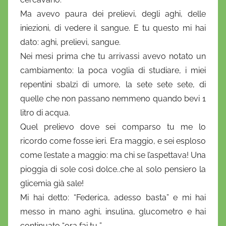
i
Ma avevo paura dei prelievi, degli aghi, delle
o
iniezioni, di vedere il sangue. E tu questo mi hai
dato: aghi, prelievi, sangue.
Nei mesi prima che tu arrivassi avevo notato un
cambiamento: la poca voglia di studiare, i miei
repentini sbalzi di umore, la sete sete sete, di
quelle che non passano nemmeno quando bevi 1
litro di acqua.
Quel prelievo dove sei comparso tu me lo
ricordo come fosse ieri. Era maggio, e sei esploso
come l’estate a maggio: ma chi se l’aspettava! Una
pioggia di sole così dolce..che al solo pensiero la
glicemia già sale!
Mi hai detto: “Federica, adesso basta” e mi hai
messo in mano aghi, insulina, glucometro e hai
continuato “ora fai tu..”.