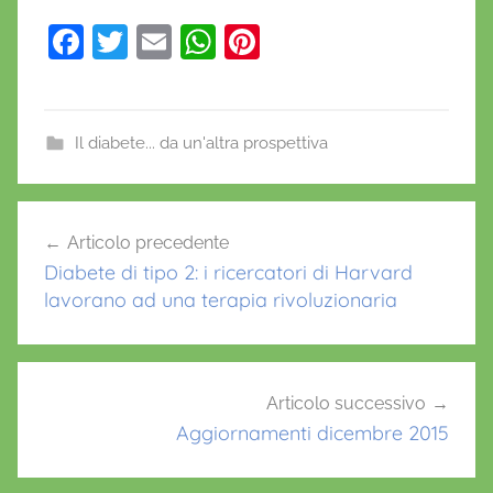
F
T
E
W
Pi
a
w
m
h
nt
c
itt
ai
at
er
e
er
l
s
e
Il diabete... da un'altra prospettiva
b
A
st
o
p
Navigazione
Articolo precedente
o
p
articoli
Diabete di tipo 2: i ricercatori di Harvard
k
lavorano ad una terapia rivoluzionaria
Articolo successivo
Aggiornamenti dicembre 2015