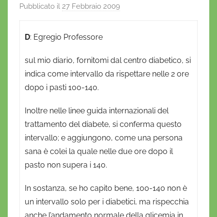
Pubblicato il
27 Febbraio 2009
d
i
D
D
: Egregio Professore
a
n
sul mio diario, fornitomi dal centro diabetico, si
i
indica come intervallo da rispettare nelle 2 ore
e
dopo i pasti 100-140.
l
a
Inoltre nelle linee guida internazionali del
D
trattamento del diabete, si conferma questo
'
intervallo; e aggiungono, come una persona
O
sana è colei la quale nelle due ore dopo il
n
pasto non supera i 140.
o
f
In sostanza, se ho capito bene, 100-140 non è
r
un intervallo solo per i diabetici, ma rispecchia
i
anche l’andamento normale della glicemia in