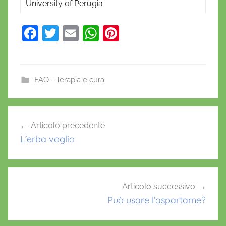
University of Perugia
F
T
E
W
Pi
a
w
m
h
nt
c
itt
ai
at
er
e
er
l
s
e
FAQ - Terapia e cura
b
A
st
o
p
Navigazione
Articolo precedente
o
p
articoli
L’erba voglio
k
Articolo successivo
Può usare l’aspartame?