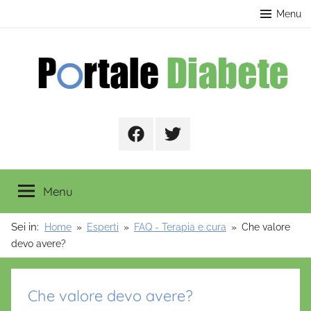
Salta
contenuto
Menu
al
contenuto
Portale
Facebook
Twitter
Diabete
Menu
Sei in:
Home
Esperti
FAQ - Terapia e cura
Che valore
devo avere?
Che valore devo avere?