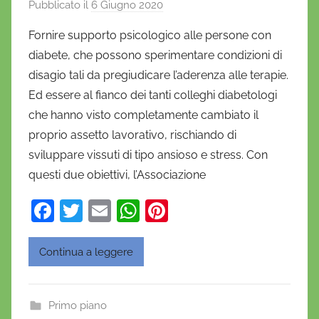
Pubblicato il
6 Giugno 2020
d
i
Fornire supporto psicologico alle persone con
D
diabete, che possono sperimentare condizioni di
a
disagio tali da pregiudicare l’aderenza alle terapie.
n
Ed essere al fianco dei tanti colleghi diabetologi
i
che hanno visto completamente cambiato il
e
proprio assetto lavorativo, rischiando di
l
a
sviluppare vissuti di tipo ansioso e stress. Con
D
questi due obiettivi, l’Associazione
'
F
T
E
W
Pi
O
a
w
m
h
nt
n
o
c
itt
ai
at
er
Continua a leggere
f
e
er
l
s
e
r
b
A
st
i
Primo piano