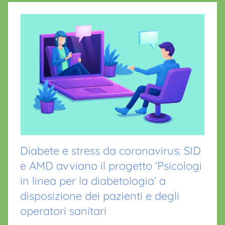
Diabete e stress da coronavirus: SID
e AMD avviano il progetto ‘Psicologi
in linea per la diabetologia’ a
disposizione dei pazienti e degli
operatori sanitari