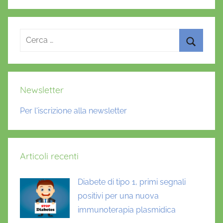
o
p
o
o
p
k
Ricerca
per:
Cerca
Newsletter
Per l'iscrizione alla newsletter
Articoli recenti
Diabete di tipo 1, primi segnali
positivi per una nuova
immunoterapia plasmidica