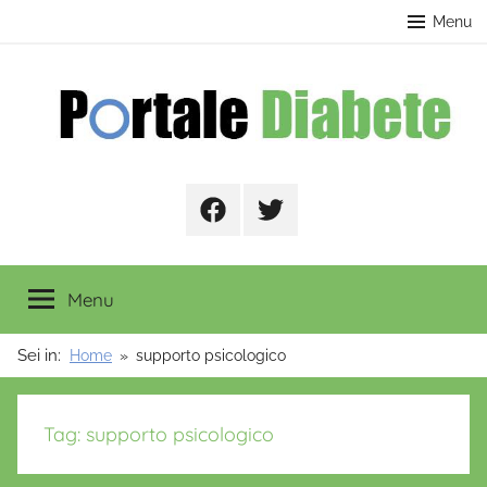
Salta
contenuto
Menu
al
contenuto
Portale
Facebook
Twitter
Diabete
Menu
Sei in:
Home
supporto psicologico
Tag:
supporto psicologico