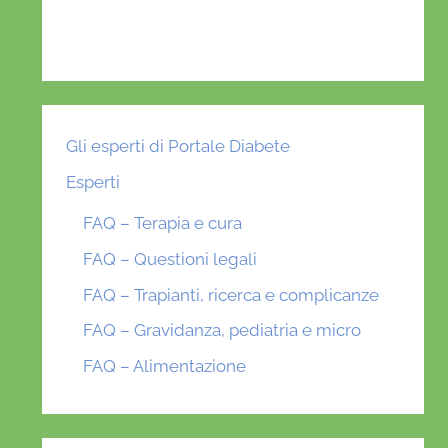
Gli esperti di Portale Diabete
Esperti
FAQ – Terapia e cura
FAQ – Questioni legali
FAQ – Trapianti, ricerca e complicanze
FAQ – Gravidanza, pediatria e micro
FAQ – Alimentazione