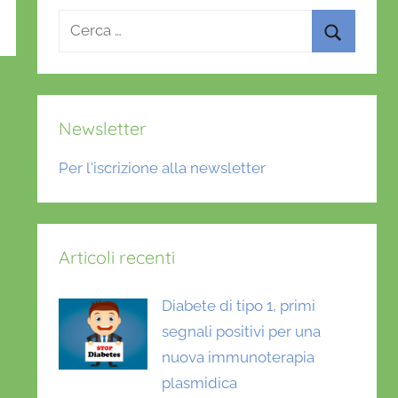
Ricerca
per:
Cerca
Newsletter
Per l'iscrizione alla newsletter
Articoli recenti
Diabete di tipo 1, primi
segnali positivi per una
nuova immunoterapia
plasmidica