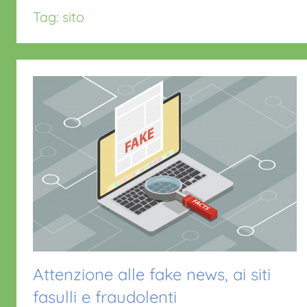
Tag:
sito
Attenzione alle fake news, ai siti
fasulli e fraudolenti