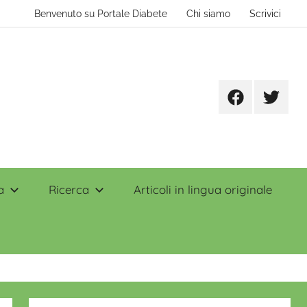
Benvenuto su Portale Diabete
Chi siamo
Scrivici
Facebook
Twitter
a
Ricerca
Articoli in lingua originale