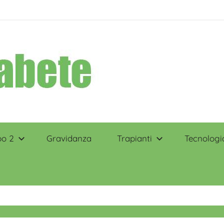
po 2
Gravidanza
Trapianti
Tecnologi