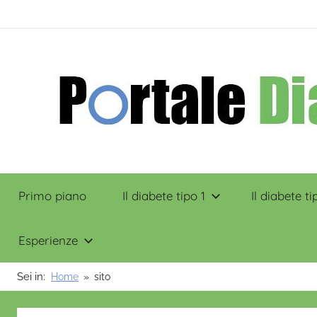
Salta
contenuto
al
contenuto
Portale
Primo piano
Il diabete tipo 1
Il diabete ti
Diabete
Esperienze
Sei in:
Home
sito