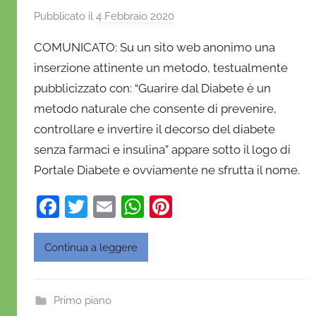
Pubblicato il
4 Febbraio 2020
d
i
COMUNICATO: Su un sito web anonimo una
D
inserzione attinente un metodo, testualmente
a
pubblicizzato con: “Guarire dal Diabete è un
n
metodo naturale che consente di prevenire,
i
e
controllare e invertire il decorso del diabete
l
senza farmaci e insulina” appare sotto il logo di
a
Portale Diabete e ovviamente ne sfrutta il nome.
D
'
F
T
E
W
Pi
O
a
w
m
h
nt
n
c
itt
ai
at
er
Continua a leggere
o
e
er
l
s
e
f
b
A
st
r
Primo piano
i