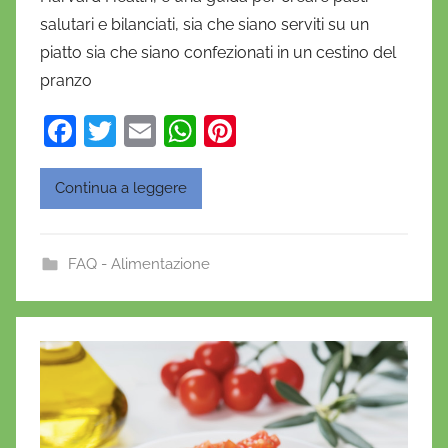
salutari e bilanciati, sia che siano serviti su un
e
piatto sia che siano confezionati in un cestino del
l
a
pranzo
D
F
T
E
W
Pi
'
a
w
m
h
nt
O
n
c
itt
ai
at
er
Continua a leggere
o
e
er
l
s
e
f
b
A
st
r
FAQ - Alimentazione
o
p
i
o
o
p
k