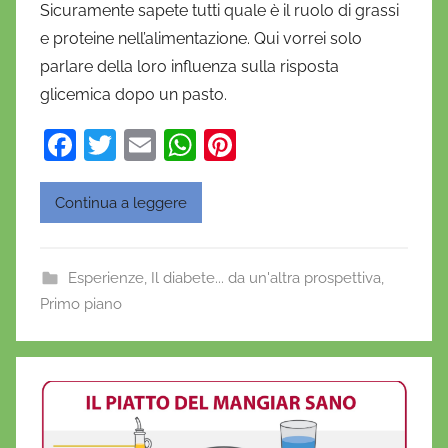
Sicuramente sapete tutti quale è il ruolo di grassi
D
e proteine nell’alimentazione. Qui vorrei solo
a
parlare della loro influenza sulla risposta
n
glicemica dopo un pasto.
i
e
F
T
E
W
Pi
l
a
w
m
h
nt
a
c
itt
ai
at
er
D
Continua a leggere
'
e
er
l
s
e
O
b
A
st
Esperienze
,
Il diabete... da un'altra prospettiva
,
n
o
p
Primo piano
o
o
p
f
r
k
i
o