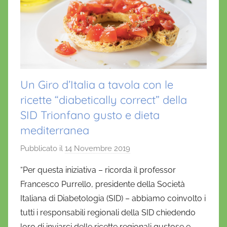
Un Giro d’Italia a tavola con le
ricette “diabetically correct” della
SID Trionfano gusto e dieta
mediterranea
Pubblicato il
14 Novembre 2019
d
i
“Per questa iniziativa – ricorda il professor
D
Francesco Purrello, presidente della Società
a
Italiana di Diabetologia (SID) – abbiamo coinvolto i
n
tutti i responsabili regionali della SID chiedendo
i
loro di inviarci delle ricette regionali gustose e