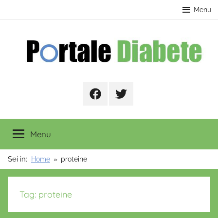
Salta
contenuto
Menu
al
contenuto
Portale
Facebook
Twitter
Diabete
Menu
Sei in:
Home
proteine
Tag:
proteine