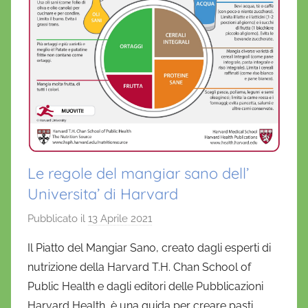
Le regole del mangiar sano dell’
Universita’ di Harvard
Pubblicato il
13 Aprile 2021
d
i
Il Piatto del Mangiar Sano, creato dagli esperti di
D
nutrizione della Harvard T.H. Chan School of
a
Public Health e dagli editori delle Pubblicazioni
n
Harvard Health, è una guida per creare pasti
i