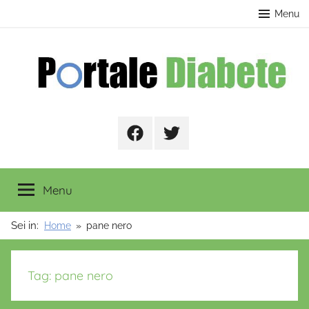
Salta
contenuto
Menu
al
contenuto
Portale
Facebook
Twitter
Diabete
Menu
Sei in:
Home
pane nero
Tag:
pane nero