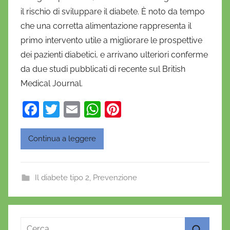
D
il rischio di sviluppare il diabete. È noto da tempo
a
che una corretta alimentazione rappresenta il
n
primo intervento utile a migliorare le prospettive
i
dei pazienti diabetici, e arrivano ulteriori conferme
e
da due studi pubblicati di recente sul British
l
a
Medical Journal.
D
F
T
E
W
Pi
'
a
w
m
h
nt
O
n
c
itt
ai
at
er
Continua a leggere
o
e
er
l
s
e
f
b
A
st
r
Il diabete tipo 2
,
Prevenzione
o
p
i
o
o
p
k
Ricerca