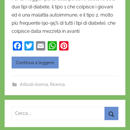
D
due tipi di diabete, il tipo 1 che colpisce i giovani
a
ed è una malattia autoimmune, e il tipo 2, molto
n
più frequente (90-95% di tutti i tipi di diabete), che
i
colpisce dalla mezz’età in avanti
e
l
F
T
E
W
Pi
a
a
w
m
h
nt
D
c
itt
ai
at
er
'
Continua a leggere
O
e
er
l
s
e
n
b
A
st
Articoli ricerca
,
Ricerca
o
o
p
f
o
p
r
i
k
Ricerca
o
per:
Cerca