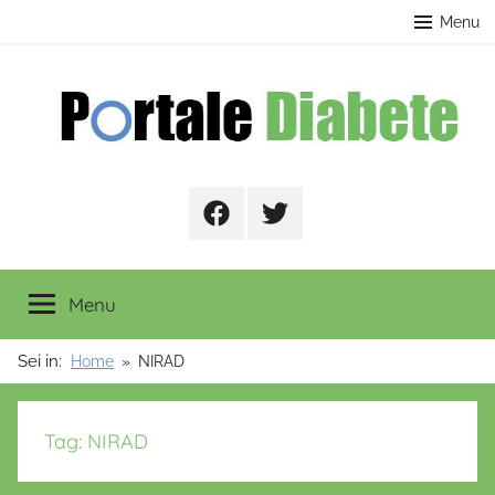
Salta
contenuto
Menu
al
contenuto
Portale
Facebook
Twitter
Diabete
Menu
Sei in:
Home
NIRAD
Tag:
NIRAD