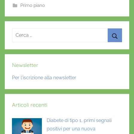
b
A
st
r
Primo piano
o
p
i
o
o
p
k
Ricerca
per:
Cerca
Newsletter
Per l'iscrizione alla newsletter
Articoli recenti
Diabete di tipo 1, primi segnali
positivi per una nuova