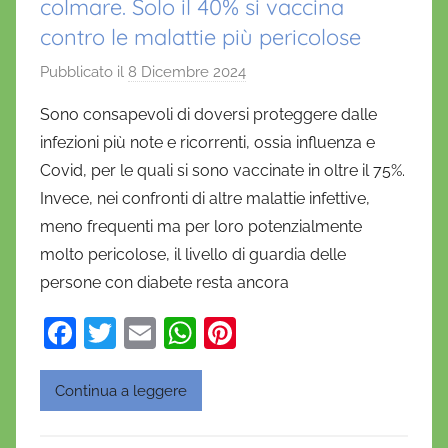
colmare. Solo il 40% si vaccina
contro le malattie più pericolose
Pubblicato il
8 Dicembre 2024
d
i
Sono consapevoli di doversi proteggere dalle
D
infezioni più note e ricorrenti, ossia influenza e
a
Covid, per le quali si sono vaccinate in oltre il 75%.
n
Invece, nei confronti di altre malattie infettive,
i
meno frequenti ma per loro potenzialmente
e
molto pericolose, il livello di guardia delle
l
a
persone con diabete resta ancora
D
F
T
E
W
Pi
'
a
w
m
h
nt
O
n
c
itt
ai
at
er
Continua a leggere
o
e
er
l
s
e
f