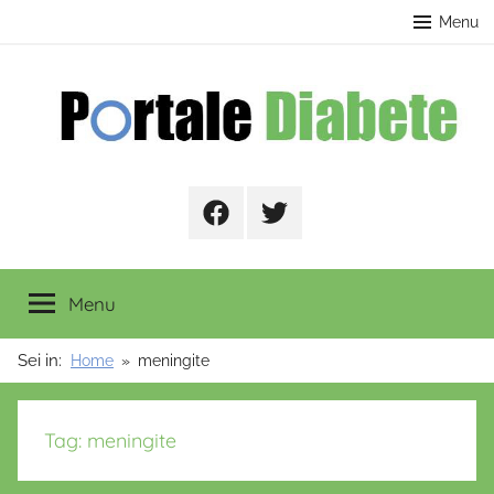
Salta
contenuto
Menu
al
contenuto
Portale
Facebook
Twitter
Diabete
Menu
Sei in:
Home
meningite
Tag:
meningite