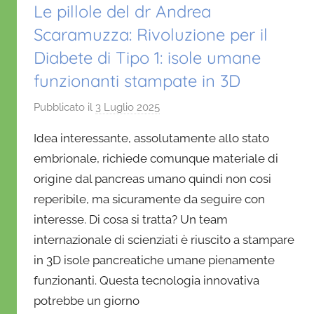
Le pillole del dr Andrea
Scaramuzza: Rivoluzione per il
Diabete di Tipo 1: isole umane
funzionanti stampate in 3D
Pubblicato il
3 Luglio 2025
d
i
Idea interessante, assolutamente allo stato
D
embrionale, richiede comunque materiale di
a
origine dal pancreas umano quindi non cosi
n
reperibile, ma sicuramente da seguire con
i
e
interesse. Di cosa si tratta? Un team
l
internazionale di scienziati è riuscito a stampare
a
in 3D isole pancreatiche umane pienamente
D
funzionanti. Questa tecnologia innovativa
'
potrebbe un giorno
O