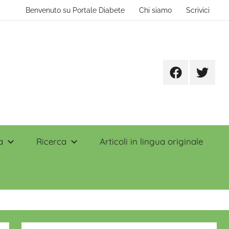
Benvenuto su Portale Diabete
Chi siamo
Scrivici
Facebook
Twitter
a
Ricerca
Articoli in lingua originale