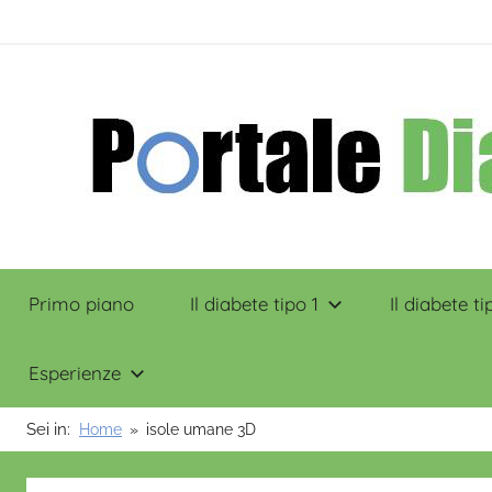
Salta
contenuto
al
contenuto
Portale
Primo piano
Il diabete tipo 1
Il diabete ti
Diabete
Esperienze
Sei in:
Home
isole umane 3D