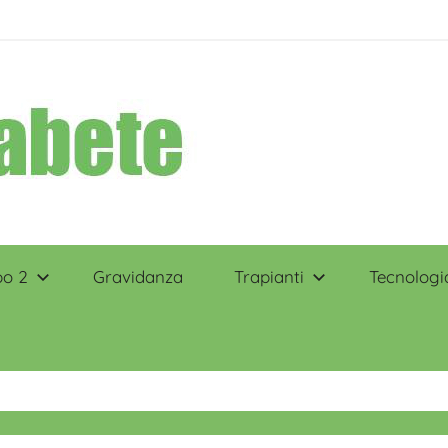
po 2
Gravidanza
Trapianti
Tecnologi