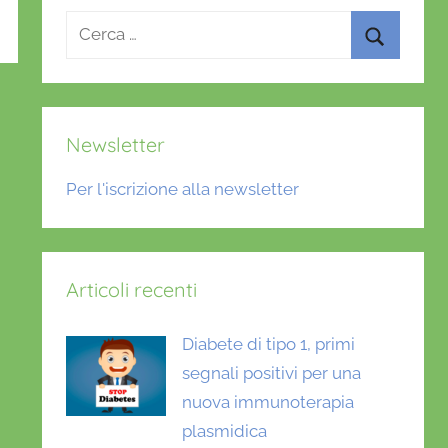
Ricerca
per:
Cerca
Newsletter
Per l'iscrizione alla newsletter
Articoli recenti
Diabete di tipo 1, primi
segnali positivi per una
nuova immunoterapia
plasmidica