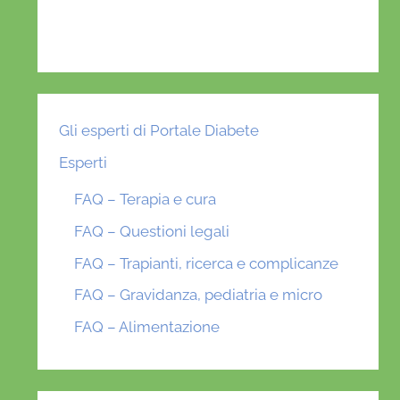
Gli esperti di Portale Diabete
Esperti
FAQ – Terapia e cura
FAQ – Questioni legali
FAQ – Trapianti, ricerca e complicanze
FAQ – Gravidanza, pediatria e micro
FAQ – Alimentazione