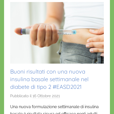
k
Buoni risultati con una nuova
insulina basale settimanale nel
diabete di tipo 2 #EASD2021
Pubblicato il
16 Ottobre 2021
d
i
Una nuova formulazione settimanale di insulina
D
basale è risultata sicura ed efficace negli adulti