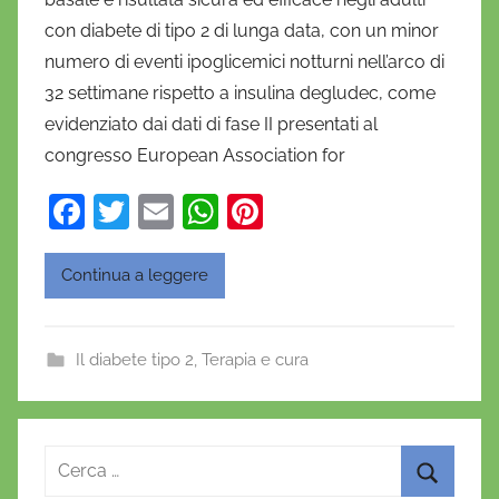
a
con diabete di tipo 2 di lunga data, con un minor
n
numero di eventi ipoglicemici notturni nell’arco di
i
32 settimane rispetto a insulina degludec, come
e
evidenziato dai dati di fase II presentati al
l
a
congresso European Association for
D
F
T
E
W
Pi
'
a
w
m
h
nt
O
n
c
itt
ai
at
er
Continua a leggere
o
e
er
l
s
e
f
b
A
st
r
Il diabete tipo 2
,
Terapia e cura
o
p
i
o
o
p
k
Ricerca
per: