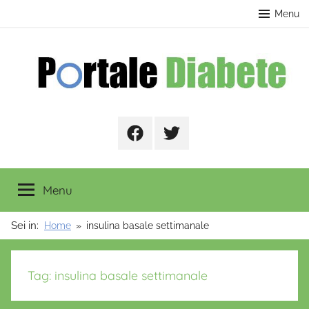
Salta
contenuto
Menu
al
contenuto
Portale
Facebook
Twitter
Diabete
Menu
Sei in:
Home
insulina basale settimanale
Tag:
insulina basale settimanale