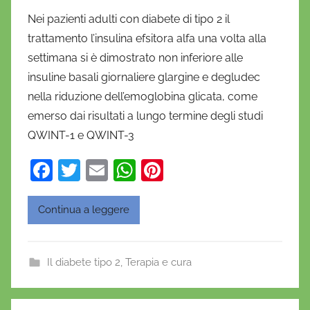
i
Nei pazienti adulti con diabete di tipo 2 il
D
trattamento l’insulina efsitora alfa una volta alla
a
settimana si è dimostrato non inferiore alle
n
insuline basali giornaliere glargine e degludec
i
nella riduzione dell’emoglobina glicata, come
e
emerso dai risultati a lungo termine degli studi
l
a
QWINT-1 e QWINT-3
D
F
T
E
W
Pi
'
a
w
m
h
nt
O
n
c
itt
ai
at
er
Continua a leggere
o
e
er
l
s
e
f
b
A
st
r
Il diabete tipo 2
,
Terapia e cura
o
p
i
o
o
p