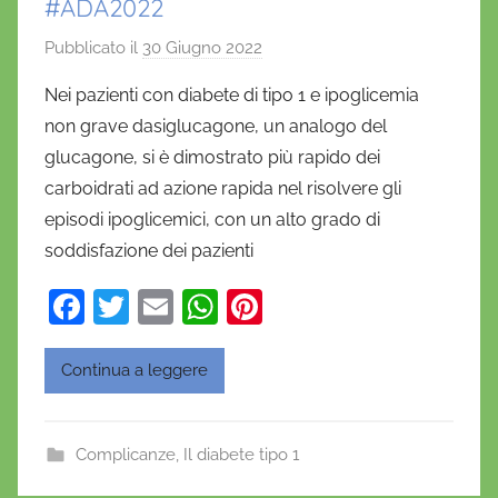
#ADA2022
Pubblicato il
30 Giugno 2022
d
i
Nei pazienti con diabete di tipo 1 e ipoglicemia
D
non grave dasiglucagone, un analogo del
a
glucagone, si è dimostrato più rapido dei
n
carboidrati ad azione rapida nel risolvere gli
i
episodi ipoglicemici, con un alto grado di
e
soddisfazione dei pazienti
l
a
F
T
E
W
Pi
D
a
w
m
h
nt
'
O
c
itt
ai
at
er
Continua a leggere
n
e
er
l
s
e
o
b
A
st
f
Complicanze
,
Il diabete tipo 1
o
p
r