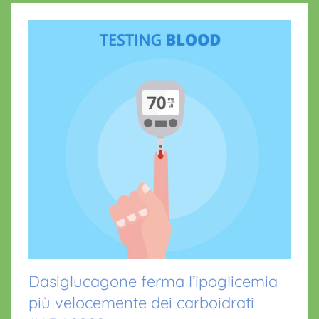
Dasiglucagone ferma l’ipoglicemia
più velocemente dei carboidrati