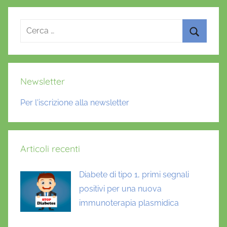
o
p
i
o
k
Ricerca
per:
Cerca
Newsletter
Per l'iscrizione alla newsletter
Articoli recenti
Diabete di tipo 1, primi segnali
positivi per una nuova
immunoterapia plasmidica