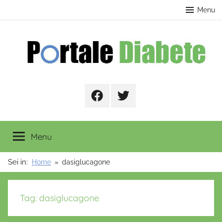
Salta
contenuto
Menu
al
contenuto
Portale
Facebook
Twitter
Diabete
Menu
Sei in:
Home
dasiglucagone
Tag:
dasiglucagone